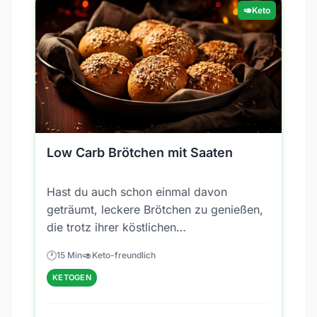
🥑
Keto
Low Carb Brötchen mit Saaten
Hast du auch schon einmal davon
geträumt, leckere Brötchen zu genießen,
die trotz ihrer köstlichen
Schmackhaftigkeit deinem Low-Carb-
🕐
🥑
15 Min
Keto-freundlich
Diätplan entsprechen? Hier...
KETOGEN