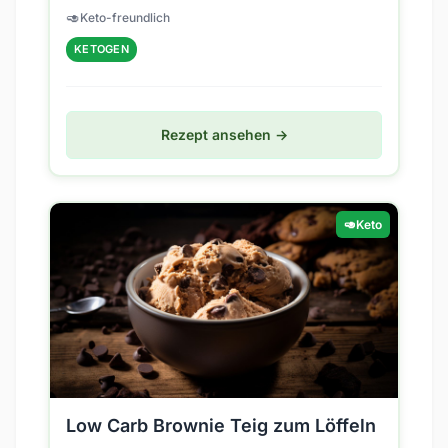
ich hier ein tolles Rezept für dich: Low
🥑
Keto-freundlich
Carb...
KETOGEN
Rezept ansehen →
🥑
Keto
Low Carb Brownie Teig zum Löffeln