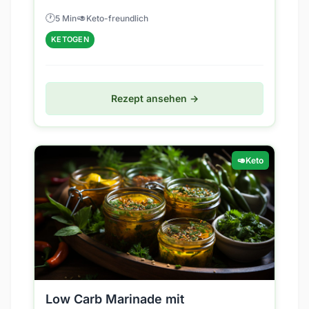
Mit...
🕐
🥑
5 Min
Keto-freundlich
KETOGEN
Rezept ansehen →
🥑
Keto
Low Carb Marinade mit