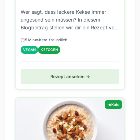
Wer sagt, dass leckere Kekse immer
ungesund sein müssen? In diesem
Blogbeitrag stellen wir dir ein Rezept vor,
das nicht nur super schmeckt, sondern
🕐
🥑
5 Min
Keto-freundlich
auch noch...
VEGAN
KETOGEN
Rezept ansehen →
🥑
Keto