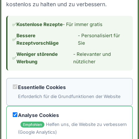
kostenlos zu halten und zu verbessern.
✅
Kostenlose Rezepte
- Für immer gratis
Low Carb Marinade
Bessere
- Personalisiert für
✅
Rezeptvorschläge
Sie
Entdecke 'low carb marinade mit
Weniger störende
- Relevanter und
✅
olivenöl, knoblauch, zitrone und thymian'
Werbung
nützlicher
- die perfekte Kombination aus
Geschmack und g...
🥑
Keto-freundlich
Essentielle Cookies
KETOGEN
Erforderlich für die Grundfunktionen der Website
Analyse Cookies
Rezept ansehen →
Helfen uns, die Website zu verbessern
Empfohlen
(Google Analytics)