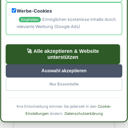
🥑
Keto
Werbe-Cookies
Ermöglichen kostenlose Inhalte durch
Empfohlen
relevante Werbung (Google Ads)
🚀 Alle akzeptieren & Website
unterstützen
Keto Bagels
Auswahl akzeptieren
Wenn du auf der ketogenen Diät bist und
Nur Essentielle
dennoch nicht auf dein geliebtes
Frühstücksbagel verzichten möchtest,
dann haben wir die perfekte Lösung für
🕐
🥑
15 Min
Keto-freundlich
dich.
Ihre Entscheidung können Sie jederzeit in den
Cookie-
KETOGEN
Einstellungen
ändern.
Datenschutzerklärung