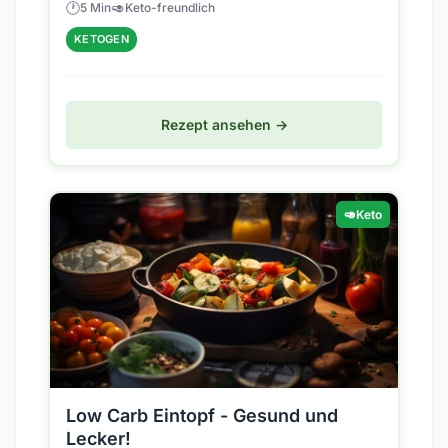
🕐
🥑
5 Min
Keto-freundlich
KETOGEN
Rezept ansehen →
🥑
Keto
Low Carb Eintopf - Gesund und
Lecker!