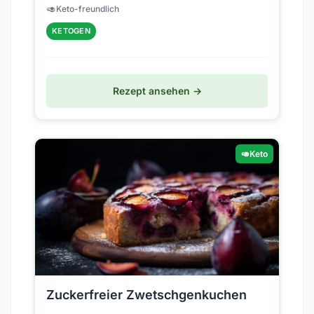
🥑
Keto-freundlich
zu...
KETOGEN
Rezept ansehen →
🥑
Keto
Zuckerfreier Zwetschgenkuchen