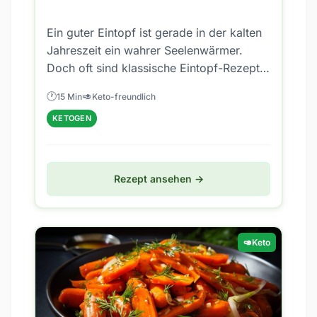
Ein guter Eintopf ist gerade in der kalten
Jahreszeit ein wahrer Seelenwärmer.
Doch oft sind klassische Eintopf-Rezepte
nicht gerade Low Carb freundlich. Mit...
🕐
🥑
15 Min
Keto-freundlich
KETOGEN
Rezept ansehen →
🥑
Keto