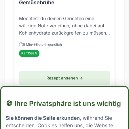
Gemüsebrühe
Möchtest du deinen Gerichten eine
würzige Note verleihen, ohne dabei auf
Kohlenhydrate zurückgreifen zu müssen?
Dann ist diese Low-Carb-Marinade mit...
🕐
🥑
5 Min
Keto-freundlich
KETOGEN
Rezept ansehen →
🍪 Ihre Privatsphäre ist uns wichtig
🥑
Keto
Sie können die Seite erkunden
, während Sie
entscheiden. Cookies helfen uns, die Website