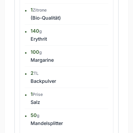
1
Zitrone
(Bio-Qualität)
140
g
Erythrit
100
g
Margarine
2
TL
Backpulver
1
Prise
Salz
50
g
Mandelsplitter