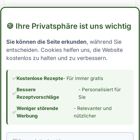
🍪 Ihre Privatsphäre ist uns wichtig
Das könnte dir auch gefallen
Sie können die Seite erkunden
, während Sie
entscheiden. Cookies helfen uns, die Website
kostenlos zu halten und zu verbessern.
✅
Kostenlose Rezepte
- Für immer gratis
Alkoholfreier
9 gesunde
Limoncello –
Porridge-Toppings
Bessere
- Personalisiert für
✅
Genuss ohne
Rezeptvorschläge
Sie
Promille
Weniger störende
- Relevanter und
✅
Werbung
nützlicher