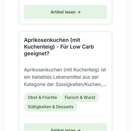
Artikel lesen →
Aprikosenkuchen (mit
Kuchenteig) - Für Low Carb
geeignet?
Aprikosenkuchen (mit Kuchenteig) ist
ein beliebtes Lebensmittel aus der
Kategorie der Süssigkeiten/Kuchen,
Torten und Cake;Gerichte/Kuchen
Obst & Früchte
Fleisch & Wurst
und Gratins. Aber...
Süßigkeiten & Desserts
Artikel lesen →