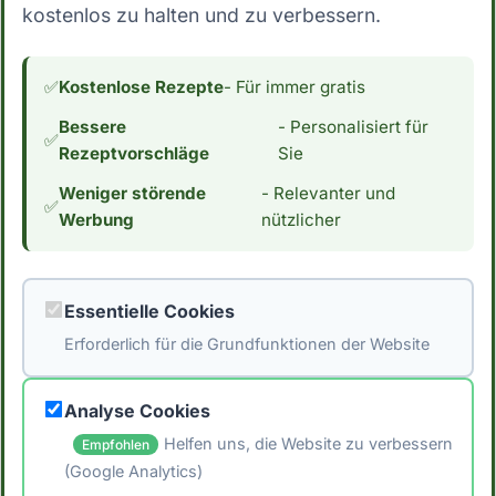
Low Carb Grundlagen
kostenlos zu halten und zu verbessern.
Nährstoffwissen
✅
Kostenlose Rezepte
- Für immer gratis
Bessere
- Personalisiert für
Artikel lesen →
✅
Rezeptvorschläge
Sie
Weniger störende
- Relevanter und
✅
Werbung
nützlicher
aufgewärmte Erbsen und
Karotten - Für Low Carb
geeignet?
Essentielle Cookies
aufgewärmte Erbsen und Karotten ist
Erforderlich für die Grundfunktionen der Website
ein beliebtes Lebensmittel aus der
Kategorie der Gemüse/Gemüse
Analyse Cookies
gekocht (inkl. Konserven). Aber ist es
Helfen uns, die Website zu verbessern
Empfohlen
Gemüse & Salate
auch für eine Low...
(Google Analytics)
Low Carb Grundlagen