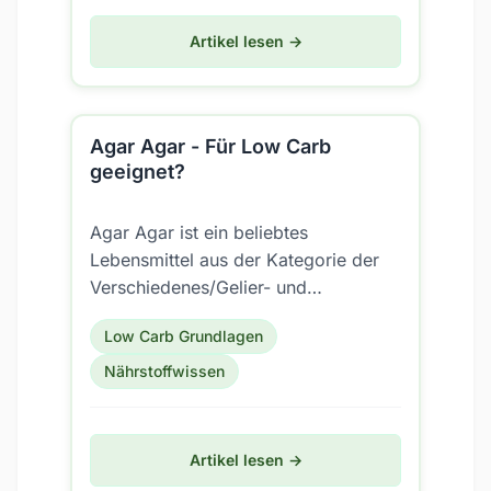
Artikel lesen →
Agar Agar - Für Low Carb
geeignet?
Agar Agar ist ein beliebtes
Lebensmittel aus der Kategorie der
Verschiedenes/Gelier- und
Bindemittel. Aber ist es auch für eine
Low Carb Grundlagen
Low Carb Ernährung geeignet?
Nährstoffwissen
Artikel lesen →