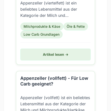
Appenzeller (viertelfett) ist ein
beliebtes Lebensmittel aus der
Kategorie der Milch und
Milchprodukte/Hartkäse. Aber ist es
Milchprodukte & Käse
Öle & Fette
auch für eine Low Carb Ernährung...
Low Carb Grundlagen
Artikel lesen →
Appenzeller (vollfett) - Für Low
Carb geeignet?
Appenzeller (vollfett) ist ein beliebtes
Lebensmittel aus der Kategorie der
Milch und Milchprodukte/Hartkäse.