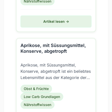
Nährstoffwissen
Artikel lesen →
Aprikose, mit Süssungsmittel,
Konserve, abgetropft
Aprikose, mit Süssungsmittel,
Konserve, abgetropft ist ein beliebtes
Lebensmittel aus der Kategorie der
Früchte/Früchte gekocht (inkl.
Obst & Früchte
Konserven). Aber ist es...
Low Carb Grundlagen
Nährstoffwissen