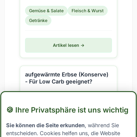
salzige/rezente Gerichte. Aber ist es
Gemüse & Salate
Fleisch & Wurst
auch für eine Low Carb...
Getränke
Artikel lesen →
aufgewärmte Erbse (Konserve)
- Für Low Carb geeignet?
aufgewärmte Erbse (Konserve) ist ein
beliebtes Lebensmittel aus der
🍪 Ihre Privatsphäre ist uns wichtig
Kategorie der Gemüse/Gemüse
gekocht (inkl. Konserven). Aber ist es
Sie können die Seite erkunden
, während Sie
Gemüse & Salate
auch für eine Low Carb...
entscheiden. Cookies helfen uns, die Website