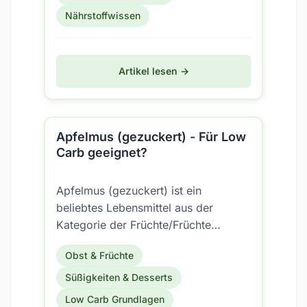
Nährstoffwissen
Artikel lesen →
Apfelmus (gezuckert) - Für Low
Carb geeignet?
Apfelmus (gezuckert) ist ein
beliebtes Lebensmittel aus der
Kategorie der Früchte/Früchte
gekocht (inkl. Konserven). Aber ist es
Obst & Früchte
auch für eine Low Carb...
Süßigkeiten & Desserts
Low Carb Grundlagen