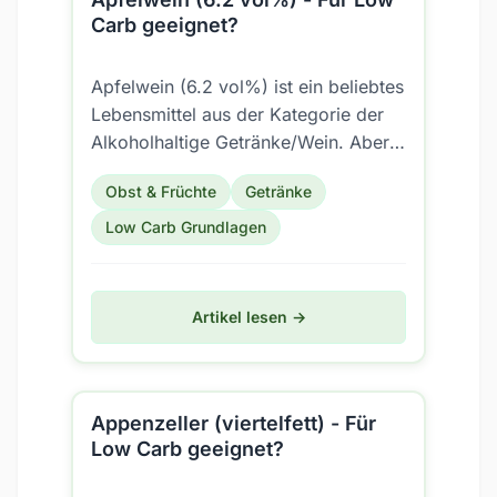
Carb geeignet?
Apfelwein (6.2 vol%) ist ein beliebtes
Lebensmittel aus der Kategorie der
Alkoholhaltige Getränke/Wein. Aber
ist es auch für eine Low Carb
Obst & Früchte
Getränke
Ernährung geeignet?
Low Carb Grundlagen
Artikel lesen →
Appenzeller (viertelfett) - Für
Low Carb geeignet?