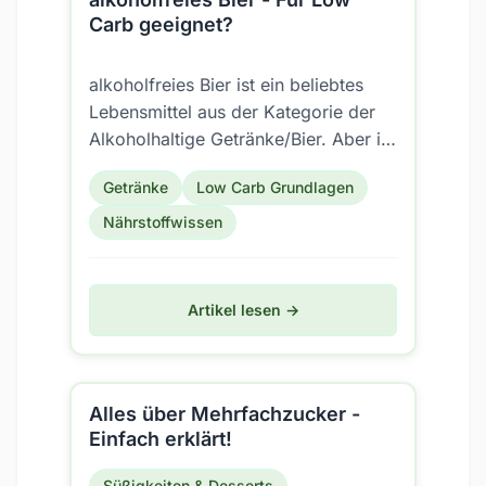
Carb geeignet?
alkoholfreies Bier ist ein beliebtes
Lebensmittel aus der Kategorie der
Alkoholhaltige Getränke/Bier. Aber ist
es auch für eine Low Carb Ernährung
Getränke
Low Carb Grundlagen
geeignet?
Nährstoffwissen
Artikel lesen →
Alles über Mehrfachzucker -
Einfach erklärt!
Süßigkeiten & Desserts