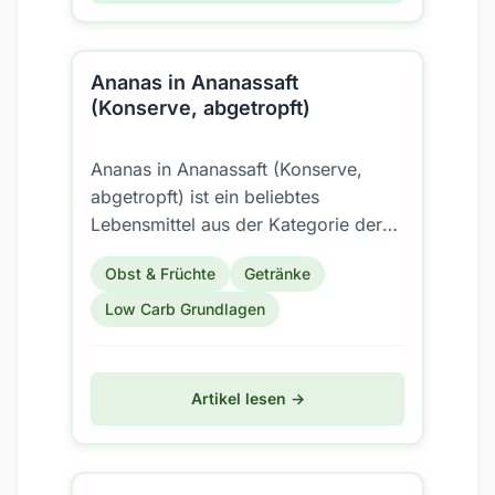
Ananas in Ananassaft
(Konserve, abgetropft)
Ananas in Ananassaft (Konserve,
abgetropft) ist ein beliebtes
Lebensmittel aus der Kategorie der
Früchte/Früchte gekocht (inkl.
Obst & Früchte
Getränke
Konserven). Aber ist es auch...
Low Carb Grundlagen
Artikel lesen →