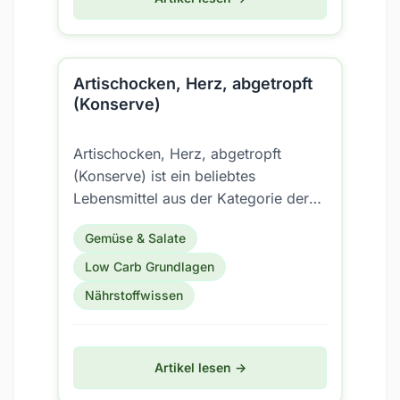
Artischocken, Herz, abgetropft
(Konserve)
Artischocken, Herz, abgetropft
(Konserve) ist ein beliebtes
Lebensmittel aus der Kategorie der
Gemüse/Gemüse gekocht (inkl.
Gemüse & Salate
Konserven). Aber ist es auch für...
Low Carb Grundlagen
Nährstoffwissen
Artikel lesen →