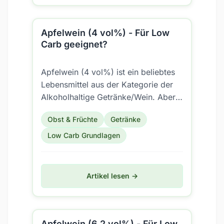
Apfelwein (4 vol%) - Für Low
Carb geeignet?
Apfelwein (4 vol%) ist ein beliebtes
Lebensmittel aus der Kategorie der
Alkoholhaltige Getränke/Wein. Aber
ist es auch für eine Low Carb
Obst & Früchte
Getränke
Ernährung geeignet?
Low Carb Grundlagen
Artikel lesen →
Apfelwein (6.2 vol%) - Für Low