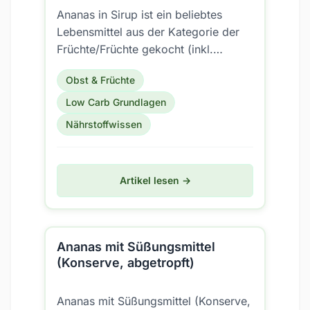
Ananas in Sirup ist ein beliebtes
Lebensmittel aus der Kategorie der
Früchte/Früchte gekocht (inkl.
Konserven). Aber ist es auch für eine
Obst & Früchte
Low Carb Ernährung...
Low Carb Grundlagen
Nährstoffwissen
Artikel lesen →
Ananas mit Süßungsmittel
(Konserve, abgetropft)
Ananas mit Süßungsmittel (Konserve,