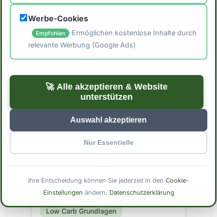
Nährstoffwissen
Werbe-Cookies
Ermöglichen kostenlose Inhalte durch
Empfohlen
relevante Werbung (Google Ads)
Artikel lesen →
🚀 Alle akzeptieren & Website
Aufschnitt - Für Low Carb
unterstützen
geeignet?
Auswahl akzeptieren
Aufschnitt ist ein beliebtes
Nur Essentielle
Lebensmittel aus der Kategorie der
Fleisch- und
Wurstwaren/Brühwurstware. Aber ist
Fleisch & Wurst
Ihre Entscheidung können Sie jederzeit in den
Cookie-
es auch für eine Low Carb Ernährung
Einstellungen
ändern.
Datenschutzerklärung
geeignet?
Süßigkeiten & Desserts
Low Carb Grundlagen