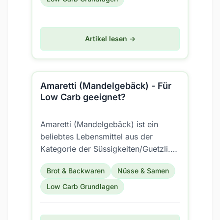
Artikel lesen →
Amaretti (Mandelgebäck) - Für
Low Carb geeignet?
Amaretti (Mandelgebäck) ist ein
beliebtes Lebensmittel aus der
Kategorie der Süssigkeiten/Guetzli.
Aber ist es auch für eine Low Carb
Brot & Backwaren
Nüsse & Samen
Ernährung geeignet?
Low Carb Grundlagen