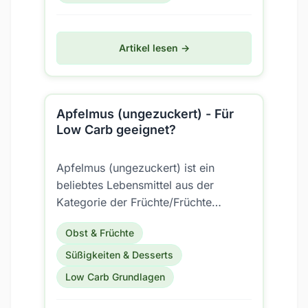
Artikel lesen →
Apfelmus (ungezuckert) - Für
Low Carb geeignet?
Apfelmus (ungezuckert) ist ein
beliebtes Lebensmittel aus der
Kategorie der Früchte/Früchte
gekocht (inkl. Konserven). Aber ist es
Obst & Früchte
auch für eine Low Carb...
Süßigkeiten & Desserts
Low Carb Grundlagen