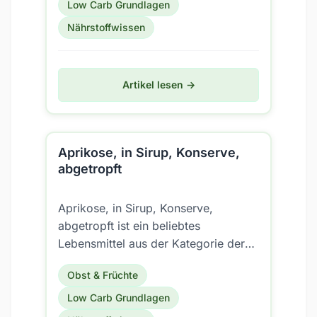
Low Carb Grundlagen
Nährstoffwissen
Artikel lesen →
Aprikose, in Sirup, Konserve,
abgetropft
Aprikose, in Sirup, Konserve,
abgetropft ist ein beliebtes
Lebensmittel aus der Kategorie der
Früchte/Früchte gekocht (inkl.
Obst & Früchte
Konserven). Aber ist es auch für...
Low Carb Grundlagen