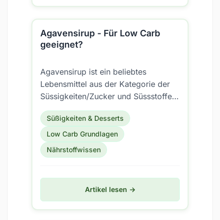
Agavensirup - Für Low Carb
geeignet?
Agavensirup ist ein beliebtes
Lebensmittel aus der Kategorie der
Süssigkeiten/Zucker und Süssstoffe.
Aber ist es auch für eine Low Carb
Süßigkeiten & Desserts
Ernährung geeignet?
Low Carb Grundlagen
Nährstoffwissen
Artikel lesen →