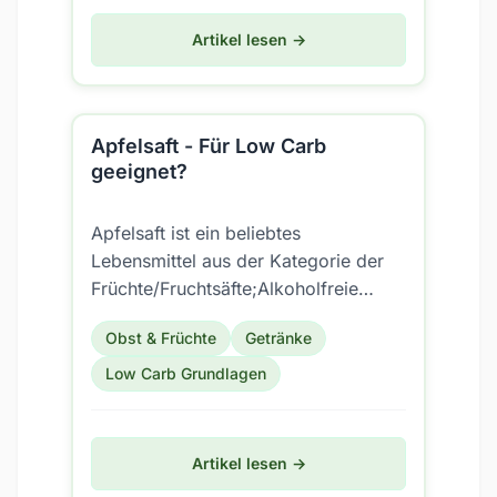
Artikel lesen →
Apfelsaft - Für Low Carb
geeignet?
Apfelsaft ist ein beliebtes
Lebensmittel aus der Kategorie der
Früchte/Fruchtsäfte;Alkoholfreie
Getränke/Frucht- und Gemüsesäfte.
Obst & Früchte
Getränke
Aber ist es auch für eine Low...
Low Carb Grundlagen
Artikel lesen →