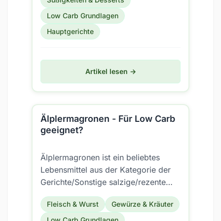
Low Carb Grundlagen
Hauptgerichte
Artikel lesen →
Älplermagronen - Für Low Carb
geeignet?
Älplermagronen ist ein beliebtes
Lebensmittel aus der Kategorie der
Gerichte/Sonstige salzige/rezente
Gerichte. Aber ist es auch für eine
Fleisch & Wurst
Gewürze & Kräuter
Low Carb Ernährung...
Low Carb Grundlagen