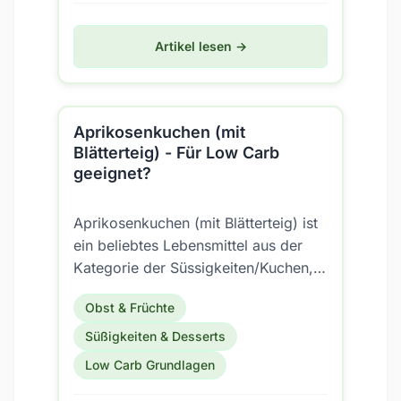
Artikel lesen →
Aprikosenkuchen (mit
Blätterteig) - Für Low Carb
geeignet?
Aprikosenkuchen (mit Blätterteig) ist
ein beliebtes Lebensmittel aus der
Kategorie der Süssigkeiten/Kuchen,
Torten und Cake;Gerichte/Kuchen
Obst & Früchte
und Gratins. Aber...
Süßigkeiten & Desserts
Low Carb Grundlagen