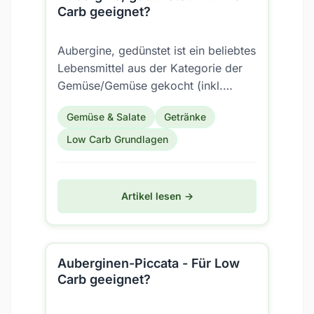
Carb geeignet?
Aubergine, gedünstet ist ein beliebtes
Lebensmittel aus der Kategorie der
Gemüse/Gemüse gekocht (inkl.
Konserven). Aber ist es auch für eine
Gemüse & Salate
Getränke
Low Carb Ernährung...
Low Carb Grundlagen
Artikel lesen →
Auberginen-Piccata - Für Low
Carb geeignet?