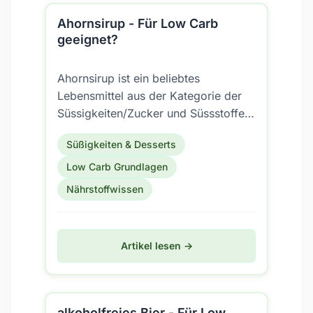
Ahornsirup - Für Low Carb
geeignet?
Ahornsirup ist ein beliebtes
Lebensmittel aus der Kategorie der
Süssigkeiten/Zucker und Süssstoffe.
Aber ist es auch für eine Low Carb
Süßigkeiten & Desserts
Ernährung geeignet?
Low Carb Grundlagen
Nährstoffwissen
Artikel lesen →
alkoholfreies Bier - Für Low