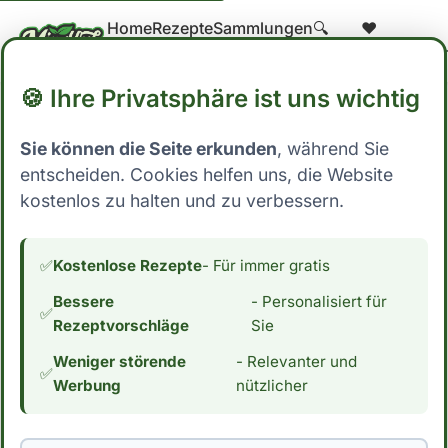
Home
Rezepte
Sammlungen
🔍
❤️
Suche
Gespeicher
🍪 Ihre Privatsphäre ist uns wichtig
Sie können die Seite erkunden
, während Sie
Home
→
Blog
→ Hauptgerichte
entscheiden. Cookies helfen uns, die Website
Hauptgerichte
kostenlos zu halten und zu verbessern.
✅
Kostenlose Rezepte
- Für immer gratis
Bessere
- Personalisiert für
✅
Rezeptvorschläge
Sie
Previous
1 2 … 10
Next
Weniger störende
- Relevanter und
✅
Werbung
nützlicher