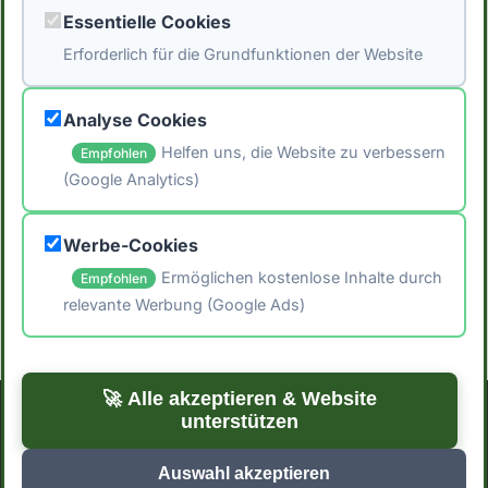
Essentielle Cookies
🖨️ Artikel drucken
Erforderlich für die Grundfunktionen der Website
📤 Artikel teilen
Analyse Cookies
← Zurück zu Blog
Helfen uns, die Website zu verbessern
Empfohlen
Zur Startseite →
(Google Analytics)
Werbe-Cookies
Ermöglichen kostenlose Inhalte durch
Empfohlen
relevante Werbung (Google Ads)
🚀 Alle akzeptieren & Website
unterstützen
Impressum
Datenschutzerklärung
Cookie-Einstellungen
Auswahl akzeptieren