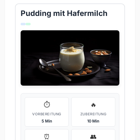
Pudding mit Hafermilch
⏱️
🔥
VORBEREITUNG
ZUBEREITUNG
5 Min
10 Min
⏰
👥