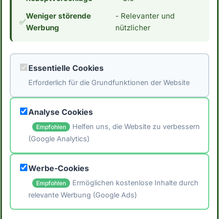
Promille
Weniger störende
- Relevanter und
✅
Werbung
nützlicher
Essentielle Cookies
Apfelmuffins ohne
Avocado
Zucker
Schokoladen
Erforderlich für die Grundfunktionen der Website
Mousse
🌱 Vegan
⏱️ 15 Min
Analyse Cookies
Helfen uns, die Website zu verbessern
Empfohlen
(Google Analytics)
🖨️ Artikel drucken
Werbe-Cookies
📤 Artikel teilen
Ermöglichen kostenlose Inhalte durch
Empfohlen
relevante Werbung (Google Ads)
← Zurück zu Rezepte