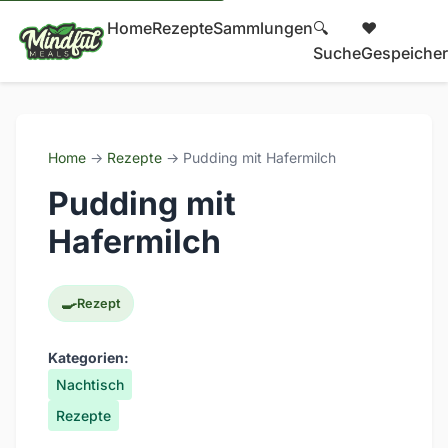
Home
Rezepte
Sammlungen
🔍
❤️
Suche
Gespeicher
Home
→
Rezepte
→ Pudding mit Hafermilch
Pudding mit
Hafermilch
🍳
Rezept
Kategorien:
Nachtisch
Rezepte