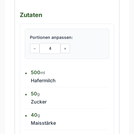
Zutaten
Portionen anpassen:
−
+
500
ml
Hafermilch
50
g
Zucker
40
g
Maisstärke