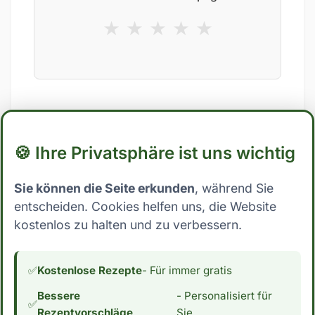
★
★
★
★
★
🍪 Ihre Privatsphäre ist uns wichtig
Das könnte dir auch gefallen
Sie können die Seite erkunden
, während Sie
entscheiden. Cookies helfen uns, die Website
kostenlos zu halten und zu verbessern.
✅
Kostenlose Rezepte
- Für immer gratis
Alkoholfreier
9 gesunde
Limoncello –
Porridge-Toppings
Bessere
- Personalisiert für
✅
Genuss ohne
Rezeptvorschläge
Sie