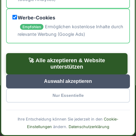
#vegan
#low-carb
#keto
#protein
Werbe-Cookies
Ermöglichen kostenlose Inhalte durch
Empfohlen
#gesunde-ernährung
relevante Werbung (Google Ads)
#backen
🚀 Alle akzeptieren & Website
unterstützen
Auswahl akzeptieren
Nur Essentielle
Impressum
Datenschutzerklärung
Cookie-Einstellungen
© 2025 Mindful Meals. Mit
erstellt für bewusste
Ihre Entscheidung können Sie jederzeit in den
Cookie-
Ernährung.
Einstellungen
ändern.
Datenschutzerklärung