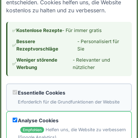
entscheiden. Cookies helfen uns, die Website
kostenlos zu halten und zu verbessern.
26. August 2025
Gesundheit
Ernährung
✅
Kostenlose Rezepte
- Für immer gratis
Leaky Gut Syndrom
Bessere
- Personalisiert für
Ernährung
✅
Rezeptvorschläge
Sie
Das Leaky Gut Syndrom, auch als
Weniger störende
- Relevanter und
✅
durchlässiger Darm bekannt, gewinnt
Werbung
nützlicher
zunehmend an Aufmerksamkeit. Viele
Menschen kämpfen mit unklaren
Symptomen und suc...
Weiterlesen →
#leaky
#syndrom
#ernährung
Essentielle Cookies
Erforderlich für die Grundfunktionen der Website
Analyse Cookies
Beliebte Tags
Helfen uns, die Website zu verbessern
Empfohlen
(Google Analytics)