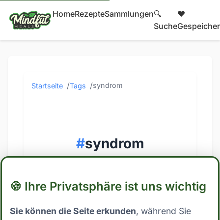
Home
Rezepte
Sammlungen
🔍
❤️
Suche
Gespeicher
syndrom
Startseite
Tags
#
syndrom
1 Beiträge mit diesem Tag
🍪 Ihre Privatsphäre ist uns wichtig
Sie können die Seite erkunden
, während Sie