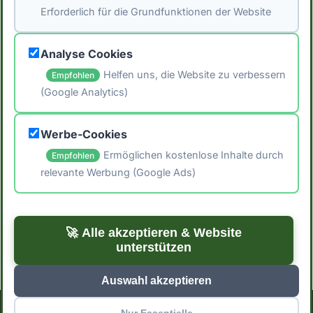
Erforderlich für die Grundfunktionen der Website
Umstellung auf eine darmfreundliche
Ernährung zu erleichtern.
Analyse Cookies
Helfen uns, die Website zu verbessern
Empfohlen
(Google Analytics)
🖨️ Artikel drucken
Werbe-Cookies
📤 Artikel teilen
Ermöglichen kostenlose Inhalte durch
Empfohlen
relevante Werbung (Google Ads)
← Zurück zum Blog
Zu den Rezepten →
🚀 Alle akzeptieren & Website
unterstützen
Auswahl akzeptieren