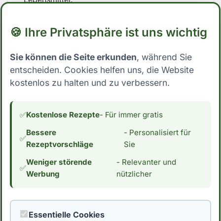
Wie kann ich meine Ernährung
🍪 Ihre Privatsphäre ist uns wichtig
umstellen, um die Darmgesundheit zu
fördern?
Sie können die Seite erkunden
, während Sie
entscheiden. Cookies helfen uns, die Website
Eine Planung der Mahlzeiten im Voraus und
kostenlos zu halten und zu verbessern.
die Erstellung einer Einkaufsliste sind hilfreich.
Integrieren Sie gesunde Lebensmittel wie
✅
Kostenlose Rezepte
- Für immer gratis
Blattgemüse, fettreiche Fische und
fermentierte Produkte in Ihre Ernährung.
Bessere
- Personalisiert für
✅
Rezeptvorschläge
Sie
Gibt es einfache Rezepte für eine
Weniger störende
- Relevanter und
darmfreundliche Ernährung?
✅
Werbung
nützlicher
Ja, einfache Rezepte wie grüner Smoothie,
Quinoa-Salat, Lachs mit Gemüse und
Essentielle Cookies
fermentierter Joghurt können helfen, die