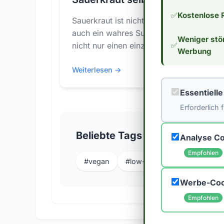
✅
Kostenlose 
Sauerkraut ist nicht nur ein beliebtes d
auch ein wahres Superfood. Die Ferment
Weniger stö
✅
nicht nur einen einzigar...
Werbung
Weiterlesen →
Essentiell
Erforderlich
Beliebte Tags
Analyse Co
Empfohlen
#vegan
#low-carb
#keto
#pr
Werbe-Coo
Empfohlen