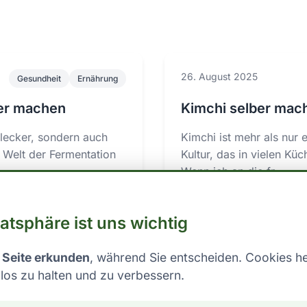
26. August 2025
Gesundheit
Ernährung
ber machen
Kimchi selber mac
 lecker, sondern auch
Kimchi ist mehr als nur e
e Welt der Fermentation
Kultur, das in vielen Kü
Wenn ich an die fr...
Weiterlesen →
ermentierte
#lebensmittel
#selber
vatsphäre ist uns wichtig
 Seite erkunden
, während Sie entscheiden. Cookies he
los zu halten und zu verbessern.
Gesundheit
Ernährung