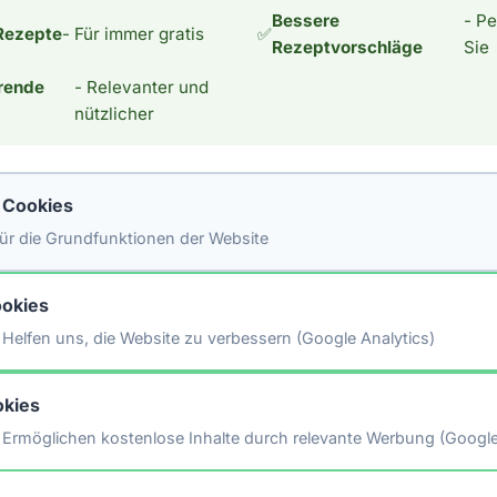
Bessere
- Pe
Rezepte
- Für immer gratis
✅
eutsches Gericht, sondern
Rezeptvorschläge
Sie
ation von Kohl bringt
rende
- Relevanter und
nützlicher
#sauerkraut
#selber
#machen
e Cookies
 für die Grundfunktionen der Website
okies
Helfen uns, die Website zu verbessern (Google Analytics)
otein
#gesunde-ernährung
#backen
kies
Ermöglichen kostenlose Inhalte durch relevante Werbung (Googl