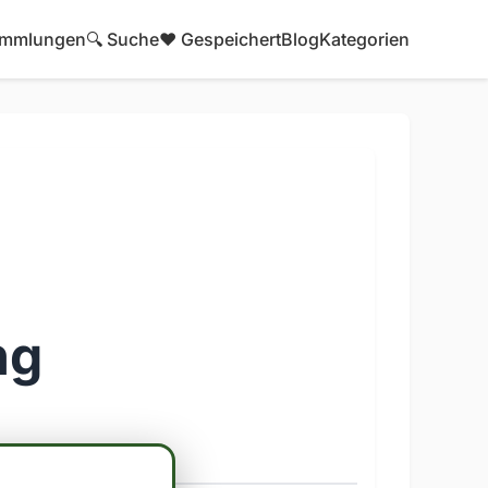
mmlungen
🔍 Suche
❤️ Gespeichert
Blog
Kategorien
ng