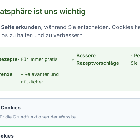
vatsphäre ist uns wichtig
 Seite erkunden
, während Sie entscheiden. Cookies he
los zu halten und zu verbessern.
e Ernährung
Hauptgerichte
tändige Liste
Bessere
- Pe
Rezepte
- Für immer gratis
✅
 Entdecke die
Rezeptvorschläge
Sie
re, welche Lebensmittel
rende
- Relevanter und
n für eine
nützlicher
e Ernährung
#saure Lebensmittel
e Cookies
 für die Grundfunktionen der Website
okies