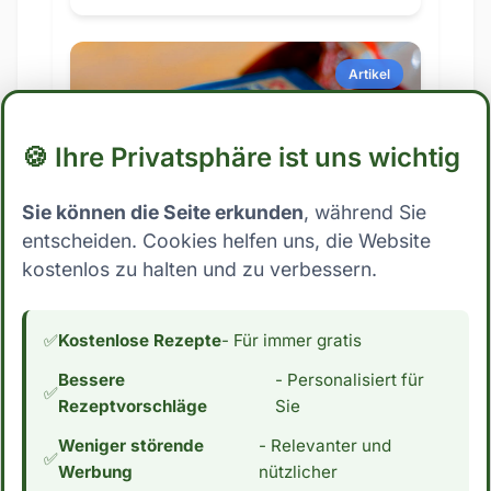
Artikel
🍪 Ihre Privatsphäre ist uns wichtig
Sie können die Seite erkunden
, während Sie
entscheiden. Cookies helfen uns, die Website
kostenlos zu halten und zu verbessern.
25. April 2023
Fasten
✅
Kostenlose Rezepte
- Für immer gratis
Darf ich während des Fastens
Bessere
- Personalisiert für
Kaffee trinken?
✅
Rezeptvorschläge
Sie
Du möchtest fasten, weißt jedoch
Weniger störende
- Relevanter und
✅
nicht, ob es in Ordnung ist, Kaffee zu
Werbung
nützlicher