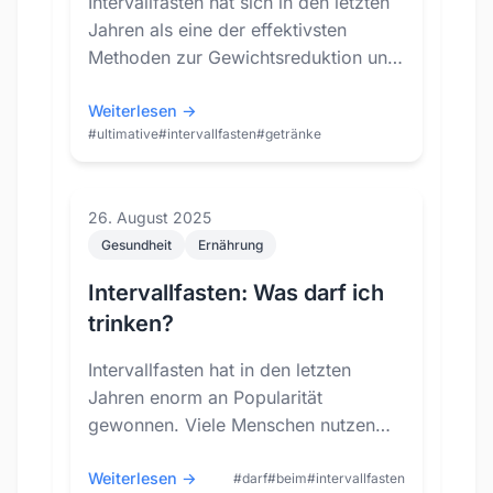
Intervallfasten hat sich in den letzten
Jahren als eine der effektivsten
Methoden zur Gewichtsreduktion und
zur Verbesserung der allgemeinen
Gesundhei...
Weiterlesen →
#ultimative
#intervallfasten
#getränke
26. August 2025
Gesundheit
Ernährung
Intervallfasten: Was darf ich
trinken?
Intervallfasten hat in den letzten
Jahren enorm an Popularität
gewonnen. Viele Menschen nutzen
diese Methode, um Gewicht zu
verlieren und ihre Gesundh...
Weiterlesen →
#darf
#beim
#intervallfasten