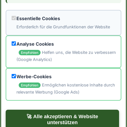
trinken? Obwohl Kaffee allein die
Fastenzeit nicht unterbricht, solltest
während des...
Weiterlesen →
#fasten
#kaffee
Essentielle Cookies
Erforderlich für die Grundfunktionen der Website
Analyse Cookies
Beliebte Tags
Helfen uns, die Website zu verbessern
Empfohlen
(Google Analytics)
#vegan
#low-carb
#keto
#protein
Werbe-Cookies
Ermöglichen kostenlose Inhalte durch
Empfohlen
#gesunde-ernährung
relevante Werbung (Google Ads)
#backen
🚀 Alle akzeptieren & Website
unterstützen