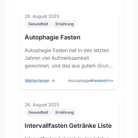
26. August 2025
Gesundheit
Ernährung
Autophagie Fasten
Autophagie Fasten hat in den letzten
Jahren viel Aufmerksamkeit
gewonnen, und das aus gutem Grund.
Es handelt sich um einen
faszinierenden Prozess, be...
Weiterlesen →
#autophagie
#fasten
#ihre
26. August 2025
Gesundheit
Ernährung
Intervallfasten Getränke Liste