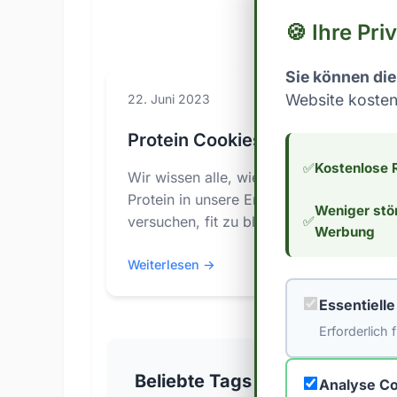
🍪 Ihre Pri
Sie können die
Website kosten
22. Juni 2023
Protein Cookies
✅
Kostenlose 
Wir wissen alle, wie schwierig es sein 
Protein in unsere Ernährung einzubauen
Weniger stö
✅
versuchen, fit zu bleiben oder...
Werbung
Weiterlesen →
Essentiell
Erforderlich
Beliebte Tags
Analyse Co