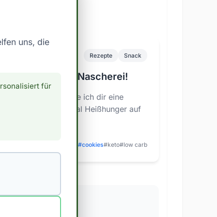
lfen uns, die
Rezepte
Snack
ne neue gesunde Nascherei!
rsonalisiert für
nd Leser! Heute werde ich dir eine
sentieren, wenn du mal Heißhunger auf
noch auf deiner...
#cookies
#keto
#low carb