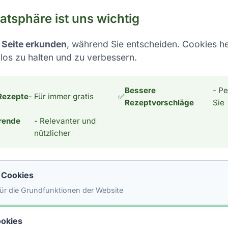
vatsphäre ist uns wichtig
 Seite erkunden
, während Sie entscheiden. Cookies he
los zu halten und zu verbessern.
22. Juni 2023
Backen
Rezepte
Keto-Cookies: Dei
Bessere
- Pe
Rezepte
- Für immer gratis
✅
kann, auf gesunde Weise
Hallo liebe Leserinnen u
Rezeptvorschläge
Sie
, besonders wenn wir
fantastische Lösung prä
rende
- Relevanter und
Süßes hast, aber immer 
nützlicher
Weiterlesen →
#cookies
#protein
e Cookies
 für die Grundfunktionen der Website
okies