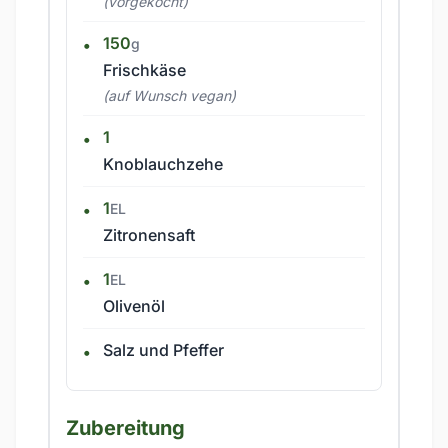
(vorgekocht)
150
g
Frischkäse
(auf Wunsch vegan)
1
Knoblauchzehe
1
EL
Zitronensaft
1
EL
Olivenöl
Salz und Pfeffer
Zubereitung