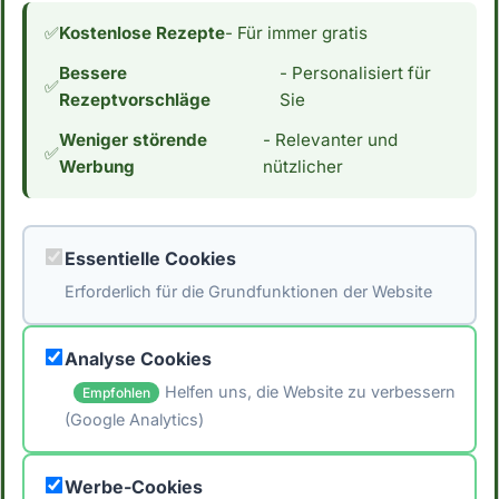
✅
Kostenlose Rezepte
- Für immer gratis
Alkoholfreier
9 gesunde
Limoncello –
Porridge-Toppings
Bessere
- Personalisiert für
✅
Genuss ohne
Rezeptvorschläge
Sie
Promille
Weniger störende
- Relevanter und
✅
Werbung
nützlicher
Essentielle Cookies
Apfelmuffins ohne
Avocado
Zucker
Schokoladen
Erforderlich für die Grundfunktionen der Website
Mousse
🌱 Vegan
⏱️ 15 Min
Analyse Cookies
Helfen uns, die Website zu verbessern
Empfohlen
(Google Analytics)
🖨️ Artikel drucken
Werbe-Cookies