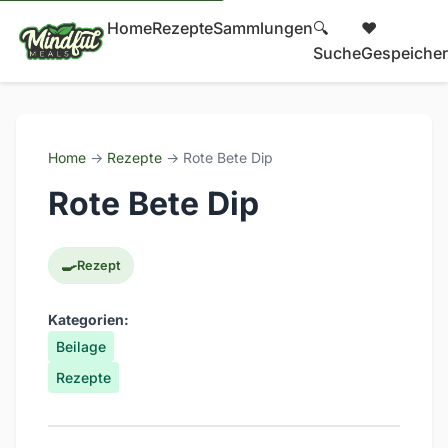
Home
Rezepte
Sammlungen
🔍
❤️
Suche
Gespeicher
Home
→
Rezepte
→ Rote Bete Dip
Rote Bete Dip
🍳
Rezept
Kategorien:
Beilage
Rezepte