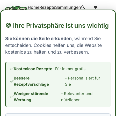
Home
Rezepte
Sammlungen
🔍
❤️
Suche
Gespeicher
🍪 Ihre Privatsphäre ist uns wichtig
Sie können die Seite erkunden
, während Sie
Home
→
Blog
→ Snacks
entscheiden. Cookies helfen uns, die Website
Snacks
kostenlos zu halten und zu verbessern.
✅
Kostenlose Rezepte
- Für immer gratis
Bessere
- Personalisiert für
✅
Rezeptvorschläge
Sie
Previous
1 2 … 10
Next
Weniger störende
- Relevanter und
✅
Werbung
nützlicher