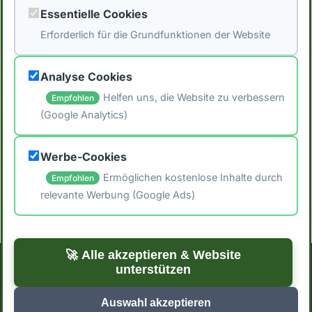
Essentielle Cookies
🖨️ Artikel drucken
Erforderlich für die Grundfunktionen der Website
📤 Artikel teilen
Analyse Cookies
← Zurück zu Blog
Helfen uns, die Website zu verbessern
Empfohlen
Zur Startseite →
(Google Analytics)
Werbe-Cookies
Ermöglichen kostenlose Inhalte durch
Empfohlen
relevante Werbung (Google Ads)
🚀 Alle akzeptieren & Website
unterstützen
Impressum
Datenschutzerklärung
Cookie-Einstellungen
Auswahl akzeptieren