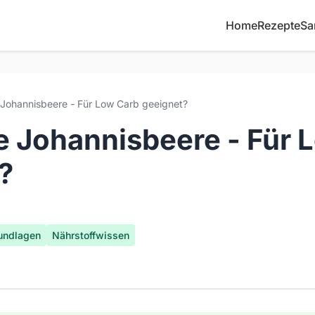
Home
Rezepte
Sa
ohannisbeere - Für Low Carb geeignet?
 Johannisbeere - Für 
?
undlagen
Nährstoffwissen