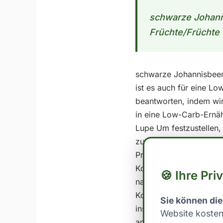
schwarze Johanni
Früchte/Früchte 
schwarze Johannisbeere 
ist es auch für eine L
beantworten, indem wi
in eine Low-Carb-Ernä
Lupe Um festzustellen,
zunächst die Nährwerte 
Protein: 1.3 In der Reg
Kohlenhydraten im Verh
🍪 Ihre Pri
nach individuellen Bed
Kohlenhydrate pro Tag. 
Sie können die
insbesondere wichtig,
Website kosten
anzupassen, um innerha