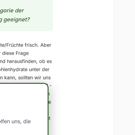
gorie der
g geeignet?
te/Früchte frisch. Aber
r diese Frage
nd herausfinden, ob es
hlenhydrate unter der
 kann, sollten wir uns
 - Kohlenhydrate: 9.7 -
nen geringen Anteil an
r Low Carb variiert je
en 20 und 100 Gramm
 klar festlegen. Es ist
lfen uns, die
 entsprechend
der Auswahl von