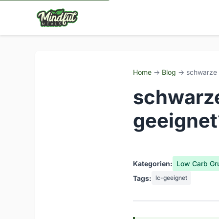
Home
→
Blog
→ schwarze J
schwarze
geeignet
Kategorien:
Low Carb Gr
Tags:
lc-geeignet