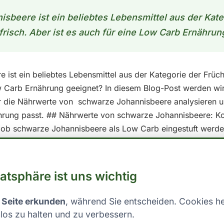
sbeere ist ein beliebtes Lebensmittel aus der Kate
frisch. Aber ist es auch für eine Low Carb Ernährun
ist ein beliebtes Lebensmittel aus der Kategorie der Früch
ow Carb Ernährung geeignet? In diesem Blog-Post werden wi
r die Nährwerte von schwarze Johannisbeere analysieren u
hrung passt. ## Nährwerte von schwarze Johannisbeere: Ko
 ob schwarze Johannisbeere als Low Carb eingestuft werden
pro 100g essbarer Anteil ansehen: - Kalorien: 71 - Fett: 0.9
el wird ein Lebensmittel als Low Carb betrachtet, wenn es ei
ältnis zu den anderen Makronährstoffen hat. Die Schwelle fü
vatsphäre ist uns wichtig
ürfnissen und Zielen, aber im Allgemeinen liegt sie zwisch
Was dies für einzelne Lebensmittel bedeutet, lässt sich nicht
 Seite erkunden
, während Sie entscheiden. Cookies he
 die Gesamtkohlenhydrataufnahme im Auge zu behalten und
los zu halten und zu verbessern.
lb der individuellen Kohlenhydratgrenzen zu bleiben. Bei 