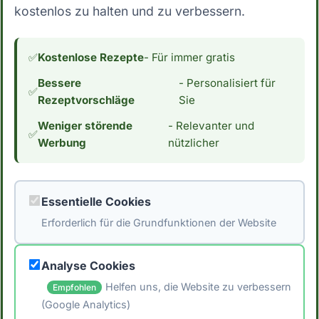
kostenlos zu halten und zu verbessern.
Kohlenhydrate pro 100g essbarer Anteil fällt
Quark (Sahne) eindeutig nicht in die Kategorie
Low Carb. Dies schließt die Zutat für
✅
Kostenlose Rezepte
- Für immer gratis
Menschen, die ihre Kohlenhydrataufnahme
Bessere
- Personalisiert für
reduzieren möchten, aus. Wenn du an einer
✅
Rezeptvorschläge
Sie
Low Carb Ernährung interessiert bist,
Weniger störende
- Relevanter und
interessiert dich vielleicht auch der
✅
Werbung
nützlicher
Kaloriengehalt. Mit 183 Kalorien pro 100g
essbarer Anteil hat Quark (Sahne) einen
durchschnittlichen Kaloriengehalt. *Hinweis:
Essentielle Cookies
Die Daten stammen aus der [Schweizer
Erforderlich für die Grundfunktionen der Website
Nährwertdatenbank]
(https://naehrwertdaten.ch/de/).*
Analyse Cookies
Helfen uns, die Website zu verbessern
Empfohlen
(Google Analytics)