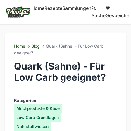
Home
Rezepte
Sammlungen
🔍
❤️
Suche
Gespeicher
Home
→
Blog
→ Quark (Sahne) - Für Low Carb
geeignet?
Quark (Sahne) - Für
Low Carb geeignet?
Kategorien:
Milchprodukte & Käse
Low Carb Grundlagen
Nährstoffwissen