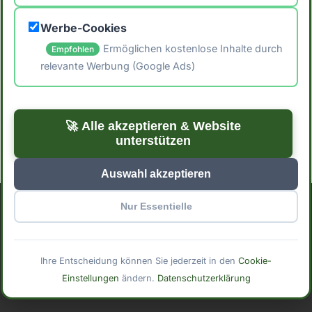
🖨️ Artikel drucken
Werbe-Cookies
📤 Artikel teilen
Ermöglichen kostenlose Inhalte durch
Empfohlen
relevante Werbung (Google Ads)
← Zurück zu Blog
Zur Startseite →
🚀 Alle akzeptieren & Website
unterstützen
Auswahl akzeptieren
Nur Essentielle
Impressum
Datenschutzerklärung
Cookie-Einstellungen
© 2025 Mindful Meals. Mit
erstellt für bewusste
Ihre Entscheidung können Sie jederzeit in den
Cookie-
Ernährung.
Einstellungen
ändern.
Datenschutzerklärung