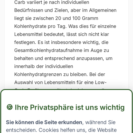
Carb variiert je nach individuellen
Bedürfnissen und Zielen, aber im Allgemeinen
liegt sie zwischen 20 und 100 Gramm
Kohlenhydrate pro Tag. Was dies für einzelne
Lebensmittel bedeutet, lässt sich nicht klar
festlegen. Es ist insbesondere wichtig, die
Gesamtkohlenhydrataufnahme im Auge zu
behalten und entsprechend anzupassen, um
innerhalb der individuellen
Kohlenhydratgrenzen zu bleiben. Bei der
Auswahl von Lebensmitteln für eine Low-
Carb-Ernährung solltest du daher vor allem
auf zuckerhaltige und stark verarbeitete
🍪 Ihre Privatsphäre ist uns wichtig
Lebensmittel verzichten und stattdessen auf
Vollwertkost setzen, die reich an Nährstoffen
Sie können die Seite erkunden
, während Sie
und Ballaststoffen ist. ## Low Carb Ernährung:
entscheiden. Cookies helfen uns, die Website
Wo steht Quark (Sahne)? Mit 3.7 Gramm