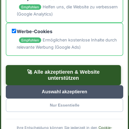
Helfen uns, die Website zu verbessern
Empfohlen
(Google Analytics)
🖨️ Artikel drucken
Werbe-Cookies
📤 Artikel teilen
Ermöglichen kostenlose Inhalte durch
Empfohlen
relevante Werbung (Google Ads)
← Zurück zu Blog
Zur Startseite →
🚀 Alle akzeptieren & Website
unterstützen
Auswahl akzeptieren
Nur Essentielle
Impressum
Datenschutzerklärung
Cookie-Einstellungen
© 2025 Mindful Meals. Mit
erstellt für bewusste
Ihre Entscheidung können Sie jederzeit in den
Cookie-