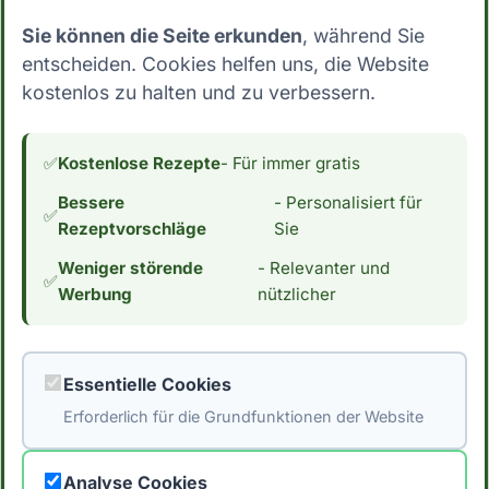
Vollwertkost setzen, die reich an Nährstoffen
Sie können die Seite erkunden
, während Sie
und Ballaststoffen ist. ## Low Carb Ernährung:
entscheiden. Cookies helfen uns, die Website
Wo steht Poulet, ganz, mit Haut? Mit nur 0.0
kostenlos zu halten und zu verbessern.
Gramm Kohlenhydrate pro 100g essbarer
Anteil fällt Poulet, ganz, mit Haut eindeutig in
die Kategorie Low Carb. Dies macht es zu
✅
Kostenlose Rezepte
- Für immer gratis
einer sehr interessanten Zutat für Menschen,
Bessere
- Personalisiert für
die ihre Kohlenhydrataufnahme reduzieren
✅
Rezeptvorschläge
Sie
möchten. Wenn du an einer Low Carb
Weniger störende
- Relevanter und
Ernährung interessiert bist, interessiert dich
✅
Werbung
nützlicher
vielleicht auch der Kaloriengehalt. Mit 168
Kalorien pro 100g essbarer Anteil hat Poulet,
ganz, mit Haut einen durchschnittlichen
Essentielle Cookies
Kaloriengehalt. *Hinweis: Die Daten stammen
Erforderlich für die Grundfunktionen der Website
aus der [Schweizer Nährwertdatenbank]
(https://naehrwertdaten.ch/de/).*
Analyse Cookies