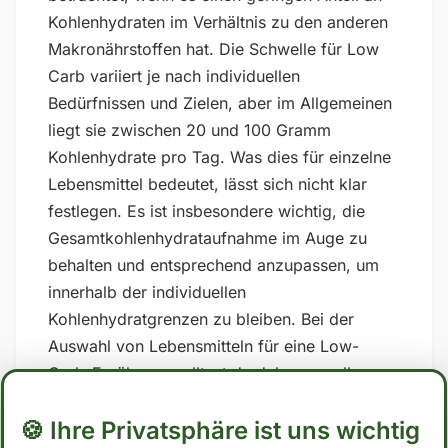
Kohlenhydraten im Verhältnis zu den anderen
Makronährstoffen hat. Die Schwelle für Low
Carb variiert je nach individuellen
Bedürfnissen und Zielen, aber im Allgemeinen
liegt sie zwischen 20 und 100 Gramm
Kohlenhydrate pro Tag. Was dies für einzelne
Lebensmittel bedeutet, lässt sich nicht klar
festlegen. Es ist insbesondere wichtig, die
Gesamtkohlenhydrataufnahme im Auge zu
behalten und entsprechend anzupassen, um
innerhalb der individuellen
Kohlenhydratgrenzen zu bleiben. Bei der
Auswahl von Lebensmitteln für eine Low-
Carb-Ernährung solltest du daher vor allem
auf zuckerhaltige und stark verarbeitete
🍪 Ihre Privatsphäre ist uns wichtig
Lebensmittel verzichten und stattdessen auf