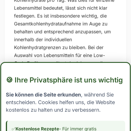
Kohlenhydrate pro Tag. Was dies für einzelne
Lebensmittel bedeutet, lässt sich nicht klar
festlegen. Es ist insbesondere wichtig, die
Gesamtkohlenhydrataufnahme im Auge zu
behalten und entsprechend anzupassen, um
innerhalb der individuellen
Kohlenhydratgrenzen zu bleiben. Bei der
Auswahl von Lebensmitteln für eine Low-
Carb-Ernährung solltest du daher vor allem
auf zuckerhaltige und stark verarbeitete
🍪 Ihre Privatsphäre ist uns wichtig
Lebensmittel verzichten und stattdessen auf
Vollwertkost setzen, die reich an Nährstoffen
Sie können die Seite erkunden
, während Sie
und Ballaststoffen ist. ## Low Carb Ernährung:
entscheiden. Cookies helfen uns, die Website
Wo steht Petit Beurre? Mit 70.2 Gramm
kostenlos zu halten und zu verbessern.
Kohlenhydrate pro 100g essbarer Anteil fällt
Petit Beurre eindeutig nicht in die Kategorie
Low Carb. Dies schließt die Zutat für
✅
Kostenlose Rezepte
- Für immer gratis