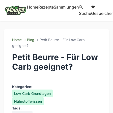
Home
Rezepte
Sammlungen
🔍
❤️
Suche
Gespeicher
Home
→
Blog
→ Petit Beurre - Für Low Carb
geeignet?
Petit Beurre - Für Low
Carb geeignet?
Kategorien:
Low Carb Grundlagen
Nährstoffwissen
Tags: