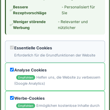
Menschen, die ihre Kohlenhydrataufnahme
Bessere
- Personalisiert für
reduzieren möchten, aus. Wenn du an einer
✅
Rezeptvorschläge
Sie
Low Carb Ernährung interessiert bist,
Weniger störende
- Relevanter und
interessiert dich vielleicht auch der
✅
Werbung
nützlicher
Kaloriengehalt. Mit 431 Kalorien pro 100g
essbarer Anteil hat Petit Beurre einen
durchschnittlichen Kaloriengehalt. *Hinweis:
Essentielle Cookies
Die Daten stammen aus der [Schweizer
Erforderlich für die Grundfunktionen der Website
Nährwertdatenbank]
(https://naehrwertdaten.ch/de/).*
Analyse Cookies
Helfen uns, die Website zu verbessern
Empfohlen
(Google Analytics)
🖨️ Artikel drucken
Werbe-Cookies
📤 Artikel teilen
Ermöglichen kostenlose Inhalte durch
Empfohlen