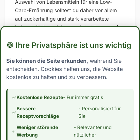
Auswahl von Lebensmitteln für eine Low-
Carb-Ernährung solltest du daher vor allem
auf zuckerhaltige und stark verarbeitete
Lebensmittel verzichten und stattdessen auf
Vollwertkost setzen, die reich an Nährstoffen
🍪 Ihre Privatsphäre ist uns wichtig
und Ballaststoffen ist. ## Low Carb Ernährung:
Wo steht Milchschokolade mit Crèmefüllung
Sie können die Seite erkunden
, während Sie
(Gianduja, Nougat)? Mit 47.6 Gramm
entscheiden. Cookies helfen uns, die Website
Kohlenhydrate pro 100g essbarer Anteil fällt
kostenlos zu halten und zu verbessern.
Milchschokolade mit Crèmefüllung (Gianduja,
Nougat) eindeutig nicht in die Kategorie Low
Carb. Dies schließt die Zutat für Menschen,
✅
Kostenlose Rezepte
- Für immer gratis
die ihre Kohlenhydrataufnahme reduzieren
Bessere
- Personalisiert für
möchten, aus. Wenn du an einer Low Carb
✅
Rezeptvorschläge
Sie
Ernährung interessiert bist, interessiert dich
Weniger störende
- Relevanter und
vielleicht auch der Kaloriengehalt. Mit 573
✅
Werbung
nützlicher
Kalorien pro 100g essbarer Anteil hat