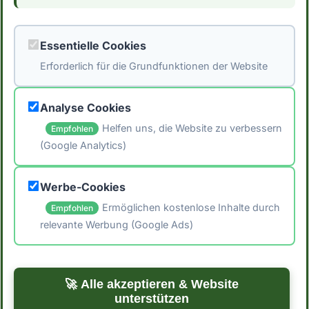
Milchschokolade mit Crèmefüllung (Gianduja,
Nougat) einen durchschnittlichen
Essentielle Cookies
Kaloriengehalt. *Hinweis: Die Daten stammen
Erforderlich für die Grundfunktionen der Website
aus der [Schweizer Nährwertdatenbank]
(https://naehrwertdaten.ch/de/).*
Analyse Cookies
Helfen uns, die Website zu verbessern
Empfohlen
(Google Analytics)
🖨️ Artikel drucken
Werbe-Cookies
📤 Artikel teilen
Ermöglichen kostenlose Inhalte durch
Empfohlen
relevante Werbung (Google Ads)
← Zurück zu Blog
Zur Startseite →
🚀 Alle akzeptieren & Website
unterstützen