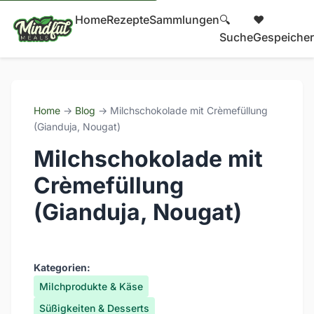
Home
Rezepte
Sammlungen
🔍
❤️
Suche
Gespeicher
Home
→
Blog
→ Milchschokolade mit Crèmefüllung
(Gianduja, Nougat)
Milchschokolade mit
Crèmefüllung
(Gianduja, Nougat)
Kategorien:
Milchprodukte & Käse
Süßigkeiten & Desserts