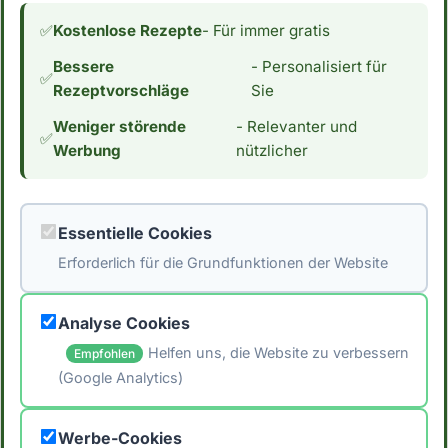
Low Carb. Dies schließt die Zutat für
✅
Kostenlose Rezepte
- Für immer gratis
Menschen, die ihre Kohlenhydrataufnahme
Bessere
- Personalisiert für
reduzieren möchten, aus. Wenn du an einer
✅
Rezeptvorschläge
Sie
Low Carb Ernährung interessiert bist,
Weniger störende
- Relevanter und
interessiert dich vielleicht auch der
✅
Werbung
nützlicher
Kaloriengehalt. Mit 424 Kalorien pro 100g
essbarer Anteil hat Linzertorte einen
durchschnittlichen Kaloriengehalt. *Hinweis:
Essentielle Cookies
Die Daten stammen aus der [Schweizer
Erforderlich für die Grundfunktionen der Website
Nährwertdatenbank]
(https://naehrwertdaten.ch/de/).*
Analyse Cookies
Helfen uns, die Website zu verbessern
Empfohlen
(Google Analytics)
🖨️ Artikel drucken
Werbe-Cookies