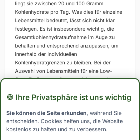
liegt sie zwischen 20 und 100 Gramm
Kohlenhydrate pro Tag. Was dies für einzelne
Lebensmittel bedeutet, lässt sich nicht klar
festlegen. Es ist insbesondere wichtig, die
Gesamtkohlenhydrataufnahme im Auge zu
behalten und entsprechend anzupassen, um
innerhalb der individuellen
Kohlenhydratgrenzen zu bleiben. Bei der
Auswahl von Lebensmitteln für eine Low-
Carb-Ernährung solltest du daher vor allem
auf zuckerhaltige und stark verarbeitete
🍪 Ihre Privatsphäre ist uns wichtig
Lebensmittel verzichten und stattdessen auf
Vollwertkost setzen, die reich an Nährstoffen
Sie können die Seite erkunden
, während Sie
und Ballaststoffen ist. ## Low Carb Ernährung:
entscheiden. Cookies helfen uns, die Website
Wo steht Linzertorte? Mit 43.7 Gramm
kostenlos zu halten und zu verbessern.
Kohlenhydrate pro 100g essbarer Anteil fällt
Linzertorte eindeutig nicht in die Kategorie