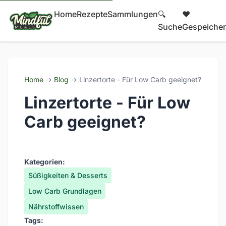
Home
Rezepte
Sammlungen
🔍
❤️
Suche
Gespeicher
Home
→
Blog
→ Linzertorte - Für Low Carb geeignet?
Linzertorte - Für Low
Carb geeignet?
Kategorien:
Süßigkeiten & Desserts
Low Carb Grundlagen
Nährstoffwissen
Tags: