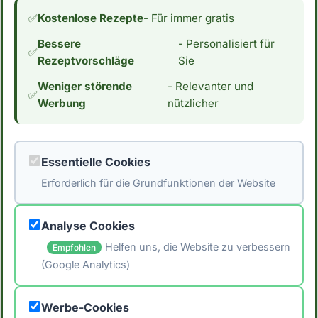
Beispiel gegrillte Wassermelone oder
✅
Kostenlose Rezepte
- Für immer gratis
Bananen. Oder wie wäre es mit einer
Bessere
- Personalisiert für
vegetarischen Grillplatte aus Tofu, Paprika und
✅
Rezeptvorschläge
Sie
Zucchini? Die Möglichkeiten sind endlos! ##
Weniger störende
- Relevanter und
Fazit Gesundes Grillen kann einfach und
✅
Werbung
nützlicher
lecker sein. Wähle das richtige Grillgut,
verzichte auf Marinade und vorgefertigte
Saucen, wähle gesunde Beilagen, vermeide
Essentielle Cookies
Verkohlungen und probiere mal etwas Neues
Erforderlich für die Grundfunktionen der Website
aus. Mit diesen Tipps und Tricks wird dein
Grillfest ein voller Erfolg!
Analyse Cookies
Helfen uns, die Website zu verbessern
Empfohlen
(Google Analytics)
🖨️ Artikel drucken
Werbe-Cookies