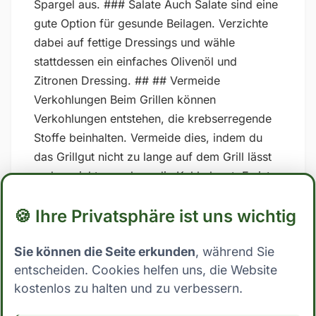
Spargel aus. ### Salate Auch Salate sind eine
gute Option für gesunde Beilagen. Verzichte
dabei auf fettige Dressings und wähle
stattdessen ein einfaches Olivenöl und
Zitronen Dressing. ## ## Vermeide
Verkohlungen Beim Grillen können
Verkohlungen entstehen, die krebserregende
Stoffe beinhalten. Vermeide dies, indem du
das Grillgut nicht zu lange auf dem Grill lässt
und es nicht zu nah an die Kohle legst. Es ist
besser, das Grillgut langsam zu garen und
🍪 Ihre Privatsphäre ist uns wichtig
regelmäßig zu wenden, um ein Verkohlen zu
vermeiden. ![]
Sie können die Seite erkunden
, während Sie
(/images/2023/06/verbranntes_steak-
entscheiden. Cookies helfen uns, die Website
1024x574.jpg) ## Probier mal etwas Neues
kostenlos zu halten und zu verbessern.
Gesundes Grillen muss nicht langweilig sein.
Probier mal etwas Neues aus, wie zum