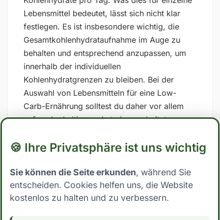
Kohlenhydrate pro Tag. Was dies für einzelne
Lebensmittel bedeutet, lässt sich nicht klar
festlegen. Es ist insbesondere wichtig, die
Gesamtkohlenhydrataufnahme im Auge zu
behalten und entsprechend anzupassen, um
innerhalb der individuellen
Kohlenhydratgrenzen zu bleiben. Bei der
Auswahl von Lebensmitteln für eine Low-
Carb-Ernährung solltest du daher vor allem
auf zuckerhaltige und stark verarbeitete
Lebensmittel verzichten und stattdessen auf
🍪 Ihre Privatsphäre ist uns wichtig
Vollwertkost setzen, die reich an Nährstoffen
und Ballaststoffen ist. ## Low Carb Ernährung:
Sie können die Seite erkunden
, während Sie
Wo steht Gemüse Bouillon? Mit nur 0.4 Gramm
entscheiden. Cookies helfen uns, die Website
Kohlenhydrate pro 100g essbarer Anteil fällt
kostenlos zu halten und zu verbessern.
Gemüse Bouillon eindeutig in die Kategorie
Low Carb. Dies macht es zu einer sehr