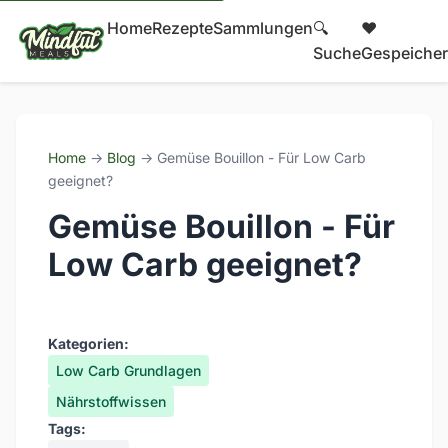
Home
Rezepte
Sammlungen
🔍
❤️
Suche
Gespeicher
Home
→
Blog
→ Gemüse Bouillon - Für Low Carb
geeignet?
Gemüse Bouillon - Für
Low Carb geeignet?
Kategorien:
Low Carb Grundlagen
Nährstoffwissen
Tags: