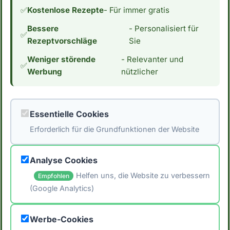
interessanten Zutat für Menschen, die ihre
✅
Kostenlose Rezepte
- Für immer gratis
Kohlenhydrataufnahme reduzieren möchten.
Bessere
- Personalisiert für
Wenn du an einer Low Carb Ernährung
✅
Rezeptvorschläge
Sie
interessiert bist, interessiert dich vielleicht
Weniger störende
- Relevanter und
auch der Kaloriengehalt. Mit 6 Kalorien pro
✅
Werbung
nützlicher
100g essbarer Anteil ist Gemüse Bouillon sehr
kalorienarm und kann bei einer
kalorienbewussten Ernährung hilfreich sein.
Essentielle Cookies
*Hinweis: Die Daten stammen aus der
Erforderlich für die Grundfunktionen der Website
[Schweizer Nährwertdatenbank]
(https://naehrwertdaten.ch/de/).*
Analyse Cookies
Helfen uns, die Website zu verbessern
Empfohlen
(Google Analytics)
🖨️ Artikel drucken
Werbe-Cookies
📤 Artikel teilen