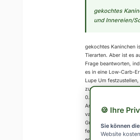
gekochtes Kaninc
und Innereien/So
gekochtes Kaninchen ist
Tierarten. Aber ist es
Frage beantworten, in
es in eine Low-Carb-Er
Lupe Um festzustellen,
zunächst die Nährwerte 
0.0 - Protein: 28.0 In 
Anteil an Kohlenhydrat
🍪 Ihre Pri
variiert je nach indivi
Gramm Kohlenhydrate pr
Sie können die
festlegen. Es ist insb
Website kosten
entsprechend anzupasse