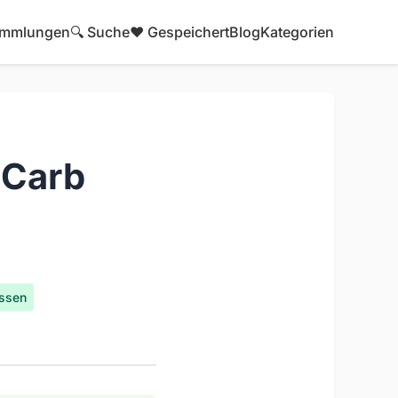
mmlungen
🔍 Suche
❤️ Gespeichert
Blog
Kategorien
 Carb
issen