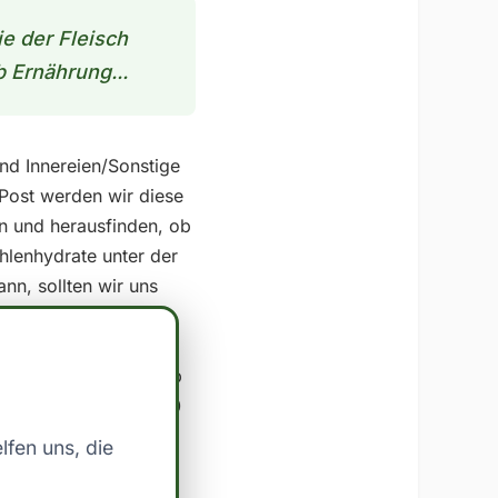
e der Fleisch
b Ernährung...
und Innereien/Sonstige
-Post werden wir diese
n und herausfinden, ob
lenhydrate unter der
nn, sollten wir uns
0.3 - Kohlenhydrate:
nn es einen geringen
 Schwelle für Low Carb
ie zwischen 20 und 100
ich nicht klar
lfen uns, die
 zu behalten und
bleiben. Bei der