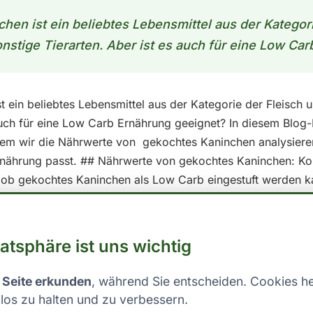
hen ist ein beliebtes Lebensmittel aus der Kategori
nstige Tierarten. Aber ist es auch für eine Low Car
 ein beliebtes Lebensmittel aus der Kategorie der Fleisch 
 auch für eine Low Carb Ernährung geeignet? In diesem Blog
dem wir die Nährwerte von gekochtes Kaninchen analysiere
nährung passt. ## Nährwerte von gekochtes Kaninchen: Koh
 ob gekochtes Kaninchen als Low Carb eingestuft werden ka
pro 100g essbarer Anteil ansehen: - Kalorien: 205 - Fett: 1
der Regel wird ein Lebensmittel als Low Carb betrachtet, we
en im Verhältnis zu den anderen Makronährstoffen hat. Die
vatsphäre ist uns wichtig
duellen Bedürfnissen und Zielen, aber im Allgemeinen liegt s
o Tag. Was dies für einzelne Lebensmittel bedeutet, lässt s
 Seite erkunden
, während Sie entscheiden. Cookies he
esondere wichtig, die Gesamtkohlenhydrataufnahme im Auge
los zu halten und zu verbessern.
n, um innerhalb der individuellen Kohlenhydratgrenzen zu 