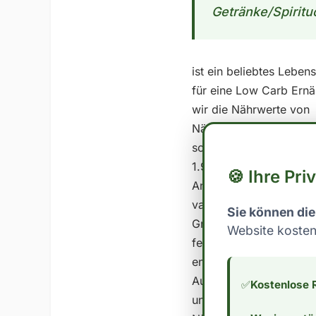
Getränke/Spiritu
ist ein beliebtes Leben
für eine Low Carb Ernä
wir die Nährwerte von 
Nährwerte von : Kohlen
sollten wir uns zunächs
1.9 - Protein: 0.0 In d
🍪 Ihre Pri
Anteil an Kohlenhydrat
variiert je nach indivi
Sie können die
Gramm Kohlenhydrate pr
Website kosten
festlegen. Es ist insb
entsprechend anzupasse
Auswahl von Lebensmitt
✅
Kostenlose 
und stark verarbeitete 