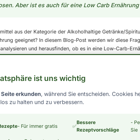
osen. Aber ist es auch für eine Low Carb Ernährung
smittel aus der Kategorie der Alkoholhaltige Getränke/Spirit
hrung geeignet? In diesem Blog-Post werden wir diese Fra
analysieren und herausfinden, ob es in eine Low-Carb-Ern
hydrate unter der Lupe Um festzustellen, ob als Low Carb 
t die Nährwerte pro 100 ml ansehen: - Kalorien: 228 - Fett:
er Regel wird ein Lebensmittel als Low Carb betrachtet, wen
vatsphäre ist uns wichtig
en im Verhältnis zu den anderen Makronährstoffen hat. Die
duellen Bedürfnissen und Zielen, aber im Allgemeinen liegt s
 Seite erkunden
, während Sie entscheiden. Cookies he
o Tag. Was dies für einzelne Lebensmittel bedeutet, lässt s
los zu halten und zu verbessern.
esondere wichtig, die Gesamtkohlenhydrataufnahme im Auge
n, um innerhalb der individuellen Kohlenhydratgrenzen zu 
Bessere
- Pe
eln für eine Low-Carb-Ernährung solltest du daher vor alle
Rezepte
- Für immer gratis
✅
Rezeptvorschläge
Sie
Lebensmittel verzichten und stattdessen auf Vollwertkost set