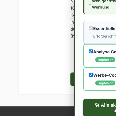
Nährstoffen und Ballas
Weniger stö
✅
Werbung
100 ml fällt nan eindeu
Kohlenhydrataufnahme r
interessiert dich viell
Essentiell
durchschnittlichen Kal
(https://naehrwertdaten
Erforderlich
Analyse Co
Empfohlen
Werbe-Coo
← Zurück zu Blog
Empfohlen
🚀 Alle a
u