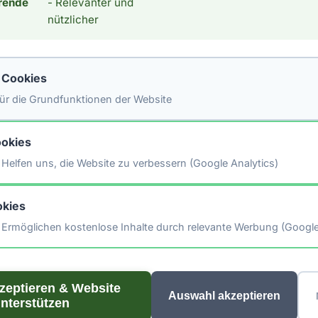
tstoffen ist. ## Low Carb Ernährung: Wo steht ? Mit 1.9 G
rende
- Relevanter und
nützlicher
tig nicht in die Kategorie Low Carb. Dies schließt die Zutat 
eduzieren möchten, aus. Wenn du an einer Low Carb Ernähr
eicht auch der Kaloriengehalt. Mit 228 Kalorien pro 100 ml ha
e Cookies
oriengehalt. *Hinweis: Die Daten stammen aus der [Schwei
.ch/de/).*
 für die Grundfunktionen der Website
okies
Helfen uns, die Website zu verbessern (Google Analytics)
🖨️ Artikel drucken
📤 Artikel teilen
kies
Ermöglichen kostenlose Inhalte durch relevante Werbung (Googl
kzeptieren & Website
Auswahl akzeptieren
nterstützen