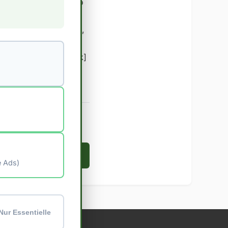
ramm Kohlenhydrate pro
für Menschen, die ihre
ung interessiert bist,
t nan einen
zer Nährwertdatenbank]
Zur Startseite →
e Ads)
Nur Essentielle