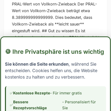
PRAL-Wert von Vollkorn-Zwieback Der PRAL-
Wert von Vollkorn-Zwieback beträgt etwa
8.389999999999999. Dies bedeutet, dass
Vollkorn-Zwieback als **leicht sauer**
eingestuft wird. ## Gut zu wissen Es ist
wichtig zu beachten, dass der PRAL-Wert nicht
unumstritten sind und dass die Ergebnisse
🍪 Ihre Privatsphäre ist uns wichtig
stark variieren können, je nachdem, welche
spezifischen Werte für Nährstoffe in den
Sie können die Seite erkunden
, während Sie
Berechnungen verwendet werden. Zudem
entscheiden. Cookies helfen uns, die Website
kann auch die Art und Weise, wie der Körper
kostenlos zu halten und zu verbessern.
auf Lebensmittel reagiert, von Person zu
Person unterschiedlich sein. Es ist daher am
besten, sich auf eine ausgewogene und
✅
Kostenlose Rezepte
- Für immer gratis
abwechslungsreiche Ernährung zu
Bessere
- Personalisiert für
konzentrieren und nicht ausschließlich auf
✅
Rezeptvorschläge
Sie