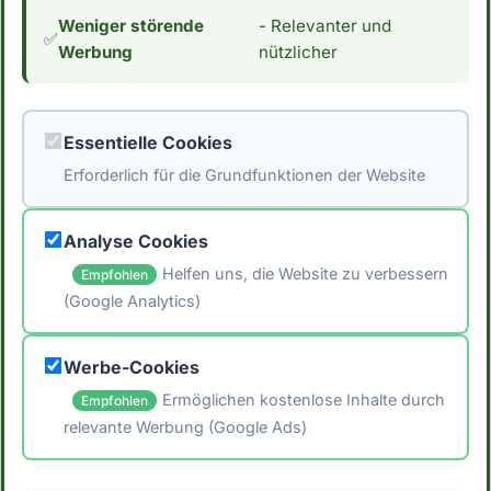
diese Formeln zu verlassen. *Hinweis: Die
Weniger störende
- Relevanter und
Daten stammen aus der [Schweizer
✅
Werbung
nützlicher
Nährwertdatenbank]
(https://naehrwertdaten.ch/de/). Für eventuelle
Fehler wird keine Haftung übernommen. Ziehe
Essentielle Cookies
immer verschiedene Quellen heran und
Erforderlich für die Grundfunktionen der Website
konsultiere einen Arzt oder Ernährungsberater.
um individuelle Empfehlungen zu erhalten.*
Analyse Cookies
Helfen uns, die Website zu verbessern
Empfohlen
(Google Analytics)
🖨️ Artikel drucken
Werbe-Cookies
📤 Artikel teilen
Ermöglichen kostenlose Inhalte durch
Empfohlen
relevante Werbung (Google Ads)
← Zurück zum Blog