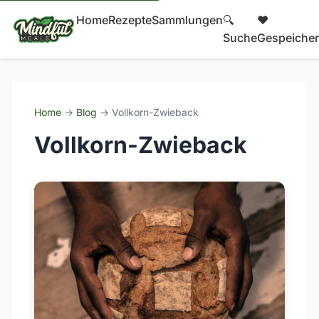
Home
Rezepte
Sammlungen
🔍
❤️
Suche
Gespeicher
Home
→
Blog
→ Vollkorn-Zwieback
Vollkorn-Zwieback