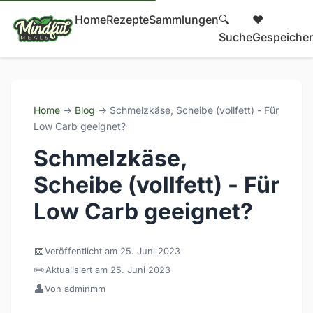
Home
Rezepte
Sammlungen
🔍
❤️
Suche
Gespeicher
Home
→
Blog
→ Schmelzkäse, Scheibe (vollfett) - Für
Low Carb geeignet?
Schmelzkäse,
Scheibe (vollfett) - Für
Low Carb geeignet?
📅
Veröffentlicht am 25. Juni 2023
✏️
Aktualisiert am 25. Juni 2023
👤
Von adminmm