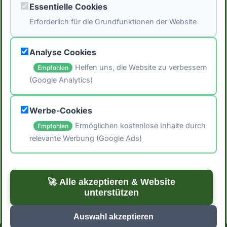
Essentielle Cookies
Kaloriengehalt. *Hinweis: Die Daten stammen
Erforderlich für die Grundfunktionen der Website
aus der [Schweizer Nährwertdatenbank]
(https://naehrwertdaten.ch/de/).*
Analyse Cookies
Helfen uns, die Website zu verbessern
Empfohlen
(Google Analytics)
🖨️ Artikel drucken
Werbe-Cookies
📤 Artikel teilen
Ermöglichen kostenlose Inhalte durch
Empfohlen
relevante Werbung (Google Ads)
← Zurück zum Blog
Zu den Rezepten →
🚀 Alle akzeptieren & Website
unterstützen
Auswahl akzeptieren