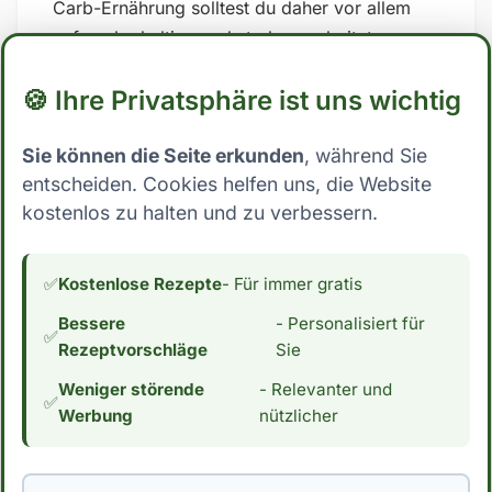
Carb-Ernährung solltest du daher vor allem
auf zuckerhaltige und stark verarbeitete
Lebensmittel verzichten und stattdessen auf
🍪 Ihre Privatsphäre ist uns wichtig
Vollwertkost setzen, die reich an Nährstoffen
und Ballaststoffen ist. ## Low Carb Ernährung:
Sie können die Seite erkunden
, während Sie
Wo steht Schmelzkäse, Scheibe (vollfett)? Mit
entscheiden. Cookies helfen uns, die Website
nur 0.0 Gramm Kohlenhydrate pro 100g
kostenlos zu halten und zu verbessern.
essbarer Anteil fällt Schmelzkäse, Scheibe
(vollfett) eindeutig in die Kategorie Low Carb.
Dies macht es zu einer sehr interessanten
✅
Kostenlose Rezepte
- Für immer gratis
Zutat für Menschen, die ihre
Bessere
- Personalisiert für
Kohlenhydrataufnahme reduzieren möchten.
✅
Rezeptvorschläge
Sie
Wenn du an einer Low Carb Ernährung
Weniger störende
- Relevanter und
interessiert bist, interessiert dich vielleicht
✅
Werbung
nützlicher
auch der Kaloriengehalt. Mit 316 Kalorien pro
100g essbarer Anteil hat Schmelzkäse,
Scheibe (vollfett) einen durchschnittlichen