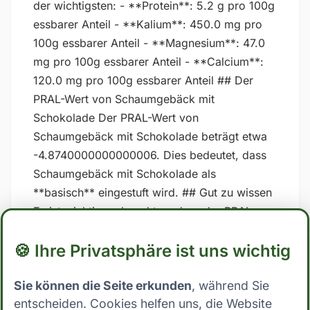
der wichtigsten: - **Protein**: 5.2 g pro 100g
essbarer Anteil - **Kalium**: 450.0 mg pro
100g essbarer Anteil - **Magnesium**: 47.0
mg pro 100g essbarer Anteil - **Calcium**:
120.0 mg pro 100g essbarer Anteil ## Der
PRAL-Wert von Schaumgebäck mit
Schokolade Der PRAL-Wert von
Schaumgebäck mit Schokolade beträgt etwa
-4.8740000000000006. Dies bedeutet, dass
Schaumgebäck mit Schokolade als
**basisch** eingestuft wird. ## Gut zu wissen
Es ist wichtig zu beachten, dass der PRAL-
Wert nicht unumstritten sind und dass die
🍪 Ihre Privatsphäre ist uns wichtig
Ergebnisse stark variieren können, je
nachdem, welche spezifischen Werte für
Sie können die Seite erkunden
, während Sie
Nährstoffe in den Berechnungen verwendet
entscheiden. Cookies helfen uns, die Website
werden. Zudem kann auch die Art und Weise,