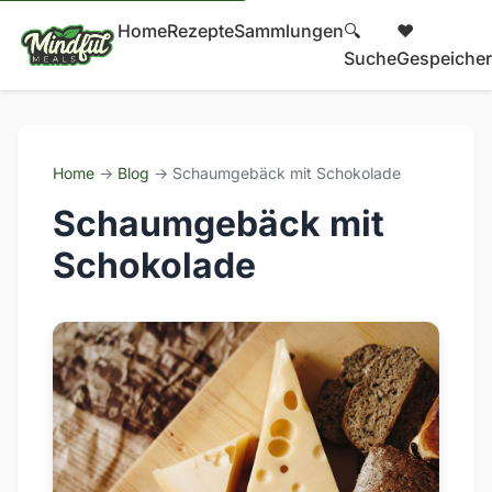
Home
Rezepte
Sammlungen
🔍
❤️
Suche
Gespeicher
Home
→
Blog
→ Schaumgebäck mit Schokolade
Schaumgebäck mit
Schokolade