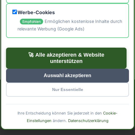
🖨️ Artikel drucken
Werbe-Cookies
📤 Artikel teilen
Ermöglichen kostenlose Inhalte durch
Empfohlen
relevante Werbung (Google Ads)
← Zurück zum Blog
Zu den Rezepten →
🚀 Alle akzeptieren & Website
unterstützen
Auswahl akzeptieren
Nur Essentielle
Impressum
Datenschutzerklärung
Cookie-Einstellungen
© 2025 Mindful Meals. Mit
erstellt für bewusste
Ihre Entscheidung können Sie jederzeit in den
Cookie-
Ernährung.
Einstellungen
ändern.
Datenschutzerklärung