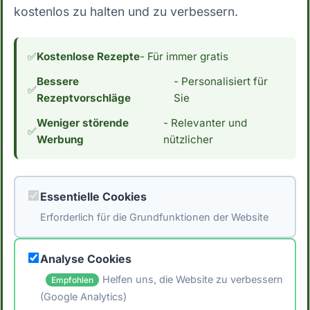
kostenlos zu halten und zu verbessern.
wie der Körper auf Lebensmittel reagiert, von
Person zu Person unterschiedlich sein. Es ist
daher am besten, sich auf eine ausgewogene
✅
Kostenlose Rezepte
- Für immer gratis
und abwechslungsreiche Ernährung zu
Bessere
- Personalisiert für
konzentrieren und nicht ausschließlich auf
✅
Rezeptvorschläge
Sie
diese Formeln zu verlassen. *Hinweis: Die
Weniger störende
- Relevanter und
Daten stammen aus der [Schweizer
✅
Werbung
nützlicher
Nährwertdatenbank]
(https://naehrwertdaten.ch/de/). Für eventuelle
Fehler wird keine Haftung übernommen. Ziehe
Essentielle Cookies
immer verschiedene Quellen heran und
Erforderlich für die Grundfunktionen der Website
konsultiere einen Arzt oder Ernährungsberater.
um individuelle Empfehlungen zu erhalten.*
Analyse Cookies
Helfen uns, die Website zu verbessern
Empfohlen
(Google Analytics)