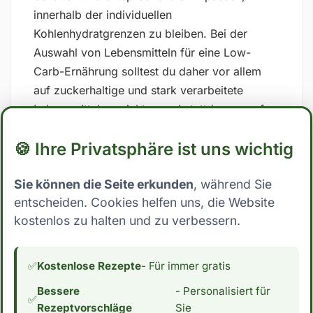
innerhalb der individuellen
Kohlenhydratgrenzen zu bleiben. Bei der
Auswahl von Lebensmitteln für eine Low-
Carb-Ernährung solltest du daher vor allem
auf zuckerhaltige und stark verarbeitete
Lebensmittel verzichten und stattdessen auf
Vollwertkost setzen, die reich an Nährstoffen
🍪 Ihre Privatsphäre ist uns wichtig
und Ballaststoffen ist. ## Low Carb Ernährung:
Wo steht Rohwürste mit abgebrochener
Sie können die Seite erkunden
, während Sie
Reifung? Mit nur 0.7 Gramm Kohlenhydrate
entscheiden. Cookies helfen uns, die Website
pro 100g essbarer Anteil fällt Rohwürste mit
kostenlos zu halten und zu verbessern.
abgebrochener Reifung eindeutig in die
Kategorie Low Carb. Dies macht es zu einer
sehr interessanten Zutat für Menschen, die ihre
✅
Kostenlose Rezepte
- Für immer gratis
Kohlenhydrataufnahme reduzieren möchten.
Bessere
- Personalisiert für
Wenn du an einer Low Carb Ernährung
✅
Rezeptvorschläge
Sie