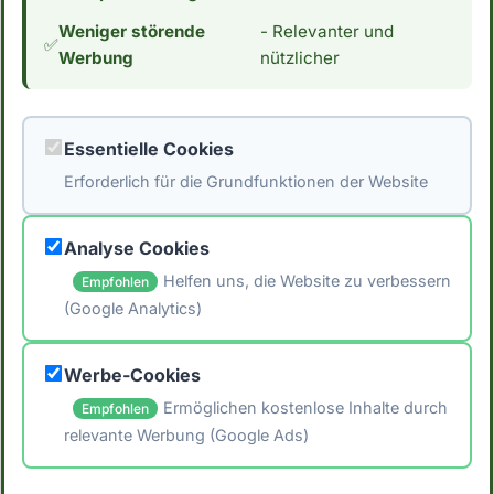
interessiert bist, interessiert dich vielleicht
Weniger störende
- Relevanter und
auch der Kaloriengehalt. Mit 313 Kalorien pro
✅
Werbung
nützlicher
100g essbarer Anteil hat Rohwürste mit
abgebrochener Reifung einen
durchschnittlichen Kaloriengehalt. *Hinweis:
Essentielle Cookies
Die Daten stammen aus der [Schweizer
Erforderlich für die Grundfunktionen der Website
Nährwertdatenbank]
(https://naehrwertdaten.ch/de/).*
Analyse Cookies
Helfen uns, die Website zu verbessern
Empfohlen
(Google Analytics)
🖨️ Artikel drucken
Werbe-Cookies
📤 Artikel teilen
Ermöglichen kostenlose Inhalte durch
Empfohlen
relevante Werbung (Google Ads)
← Zurück zum Blog