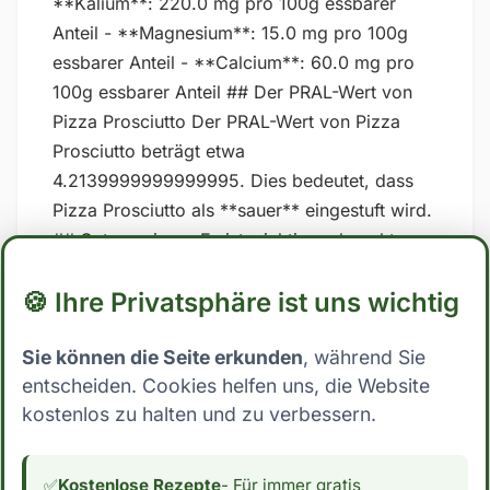
**Kalium**: 220.0 mg pro 100g essbarer
Anteil - **Magnesium**: 15.0 mg pro 100g
essbarer Anteil - **Calcium**: 60.0 mg pro
100g essbarer Anteil ## Der PRAL-Wert von
Pizza Prosciutto Der PRAL-Wert von Pizza
Prosciutto beträgt etwa
4.2139999999999995. Dies bedeutet, dass
Pizza Prosciutto als **sauer** eingestuft wird.
## Gut zu wissen Es ist wichtig zu beachten,
dass der PRAL-Wert nicht unumstritten sind
🍪 Ihre Privatsphäre ist uns wichtig
und dass die Ergebnisse stark variieren
können, je nachdem, welche spezifischen
Sie können die Seite erkunden
, während Sie
Werte für Nährstoffe in den Berechnungen
entscheiden. Cookies helfen uns, die Website
verwendet werden. Zudem kann auch die Art
kostenlos zu halten und zu verbessern.
und Weise, wie der Körper auf Lebensmittel
reagiert, von Person zu Person unterschiedlich
sein. Es ist daher am besten, sich auf eine
✅
Kostenlose Rezepte
- Für immer gratis