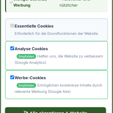
Daten stammen aus der [Schweizer
✅
Werbung
nützlicher
Nährwertdatenbank]
(https://naehrwertdaten.ch/de/). Für eventuelle
Fehler wird keine Haftung übernommen. Ziehe
Essentielle Cookies
immer verschiedene Quellen heran und
Erforderlich für die Grundfunktionen der Website
konsultiere einen Arzt oder Ernährungsberater.
um individuelle Empfehlungen zu erhalten.*
Analyse Cookies
Helfen uns, die Website zu verbessern
Empfohlen
(Google Analytics)
🖨️ Artikel drucken
Werbe-Cookies
📤 Artikel teilen
Ermöglichen kostenlose Inhalte durch
Empfohlen
relevante Werbung (Google Ads)
← Zurück zum Blog
Zu den Rezepten →