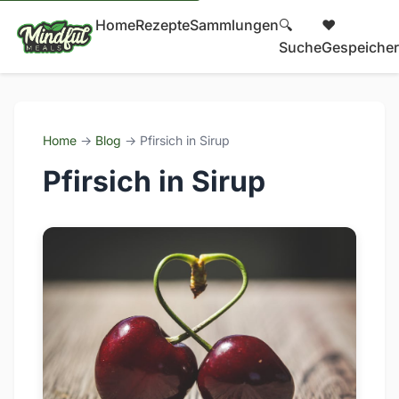
Home
Rezepte
Sammlungen
🔍
❤️
Suche
Gespeicher
Home
→
Blog
→ Pfirsich in Sirup
Pfirsich in Sirup