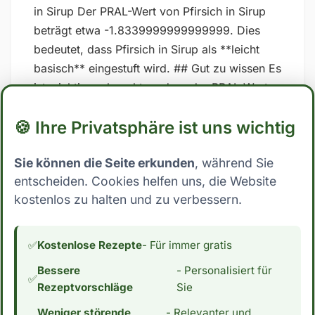
in Sirup Der PRAL-Wert von Pfirsich in Sirup
beträgt etwa -1.8339999999999999. Dies
bedeutet, dass Pfirsich in Sirup als **leicht
basisch** eingestuft wird. ## Gut zu wissen Es
ist wichtig zu beachten, dass der PRAL-Wert
nicht unumstritten sind und dass die
🍪 Ihre Privatsphäre ist uns wichtig
Ergebnisse stark variieren können, je
nachdem, welche spezifischen Werte für
Sie können die Seite erkunden
, während Sie
Nährstoffe in den Berechnungen verwendet
entscheiden. Cookies helfen uns, die Website
werden. Zudem kann auch die Art und Weise,
kostenlos zu halten und zu verbessern.
wie der Körper auf Lebensmittel reagiert, von
Person zu Person unterschiedlich sein. Es ist
daher am besten, sich auf eine ausgewogene
✅
Kostenlose Rezepte
- Für immer gratis
und abwechslungsreiche Ernährung zu
Bessere
- Personalisiert für
konzentrieren und nicht ausschließlich auf
✅
Rezeptvorschläge
Sie
diese Formeln zu verlassen. *Hinweis: Die
Weniger störende
- Relevanter und