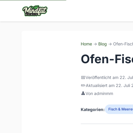
Home
→
Blog
→ Ofen-Fisc
Ofen-Fi
📅
Veröffentlicht am 22. Ju
✏️
Aktualisiert am 22. Juli
👤
Von adminmm
Kategorien:
Fisch & Meere