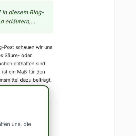
 In diesem Blog-
erläutern,...
g-Post schauen wir uns
es Säure- oder
bchen enthalten sind.
ist ein Maß für den
nsmittel dazu beiträgt,
einem negativen PRAL-
. ## Nährstoffe in und
rstoffe, die zur
n**: 16.8 g pro 100g
*: 20.0 mg pro 100g
lfen uns, die
t von Ofen-