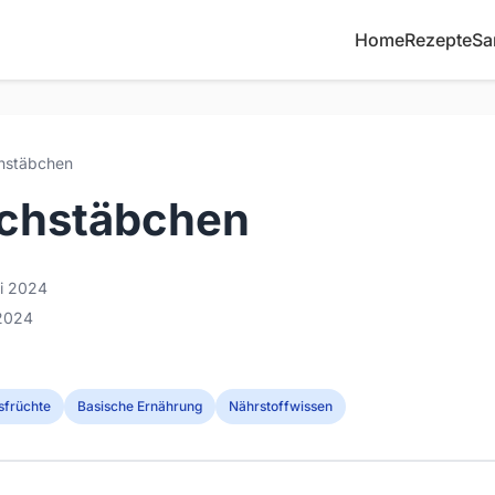
Home
Rezepte
Sa
hstäbchen
schstäbchen
li 2024
 2024
sfrüchte
Basische Ernährung
Nährstoffwissen