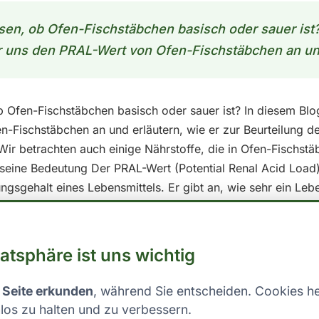
en, ob Ofen-Fischstäbchen basisch oder sauer ist?
 uns den PRAL-Wert von Ofen-Fischstäbchen an und 
 Ofen-Fischstäbchen basisch oder sauer ist? In diesem Blo
-Fischstäbchen an und erläutern, wie er zur Beurteilung d
Wir betrachten auch einige Nährstoffe, die in Ofen-Fischstä
eine Bedeutung Der PRAL-Wert (Potential Renal Acid Load) 
gsgehalt eines Lebensmittels. Er gibt an, wie sehr ein Lebe
aushalt Deines Körpers zu beeinflussen. Lebensmittel mit 
rend solche mit einem positiven PRAL-Wert als sauer gelten
den PRAL-Wert Ofen-Fischstäbchen enthält verschiedene Näh
vatsphäre ist uns wichtig
rts beitragen. Hier sind einige der wichtigsten: - **Protei
lium**: 290.0 mg pro 100g essbarer Anteil - **Magnesium*
 Seite erkunden
, während Sie entscheiden. Cookies he
lcium**: 12.0 mg pro 100g essbarer Anteil ## Der PRAL-Wer
los zu halten und zu verbessern.