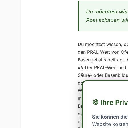
Du möchtest wiss
Post schauen wir
Du möchtest wissen, ob
den PRAL-Wert von Ofen
Basengehalts beiträgt. 
## Der PRAL-Wert und s
Säure- oder Basenbildun
den Säure- oder Basenh
Wert sind basisch, wäh
ihre Auswirkungen auf 
🍪 Ihre Pri
Berechnung des PRAL-We
essbarer Anteil - **Ka
Sie können die
essbarer Anteil - **Ca
Website kosten