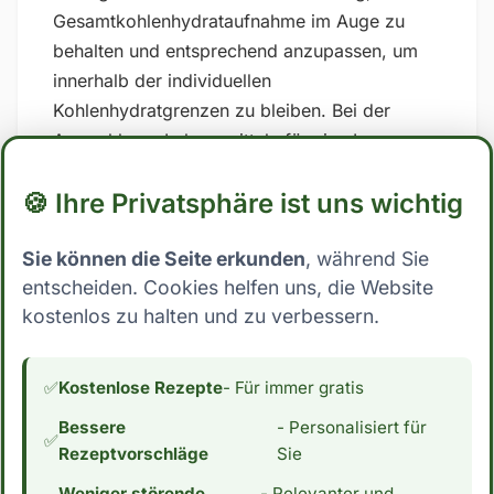
Gesamtkohlenhydrataufnahme im Auge zu
behalten und entsprechend anzupassen, um
innerhalb der individuellen
Kohlenhydratgrenzen zu bleiben. Bei der
Auswahl von Lebensmitteln für eine Low-
Carb-Ernährung solltest du daher vor allem
🍪 Ihre Privatsphäre ist uns wichtig
auf zuckerhaltige und stark verarbeitete
Lebensmittel verzichten und stattdessen auf
Sie können die Seite erkunden
, während Sie
Vollwertkost setzen, die reich an Nährstoffen
entscheiden. Cookies helfen uns, die Website
und Ballaststoffen ist. ## Low Carb Ernährung:
kostenlos zu halten und zu verbessern.
Wo steht Nektarine? Mit 11.3 Gramm
Kohlenhydrate pro 100g essbarer Anteil fällt
Nektarine eindeutig nicht in die Kategorie Low
✅
Kostenlose Rezepte
- Für immer gratis
Carb. Dies schließt die Zutat für Menschen,
Bessere
- Personalisiert für
die ihre Kohlenhydrataufnahme reduzieren
✅
Rezeptvorschläge
Sie
möchten, aus. Wenn du an einer Low Carb
Weniger störende
- Relevanter und