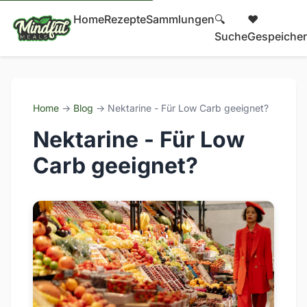
Home
Rezepte
Sammlungen
🔍
❤️
Suche
Gespeicher
Home
→
Blog
→ Nektarine - Für Low Carb geeignet?
Nektarine - Für Low
Carb geeignet?