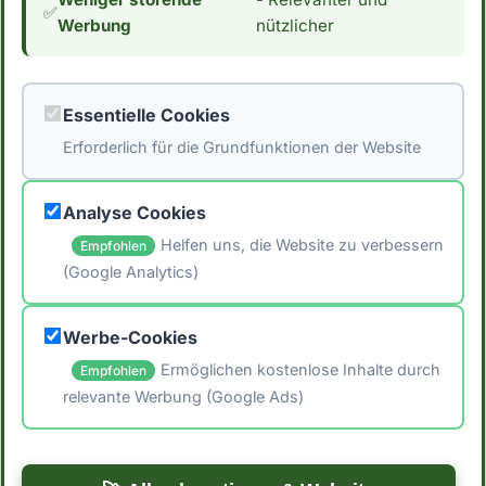
Ernährung interessiert bist, interessiert dich
✅
Werbung
nützlicher
vielleicht auch der Kaloriengehalt. Mit 55
Kalorien pro 100g essbarer Anteil hat
Nektarine einen durchschnittlichen
Essentielle Cookies
Kaloriengehalt. *Hinweis: Die Daten stammen
Erforderlich für die Grundfunktionen der Website
aus der [Schweizer Nährwertdatenbank]
(https://naehrwertdaten.ch/de/).*
Analyse Cookies
Helfen uns, die Website zu verbessern
Empfohlen
(Google Analytics)
🖨️ Artikel drucken
Werbe-Cookies
📤 Artikel teilen
Ermöglichen kostenlose Inhalte durch
Empfohlen
relevante Werbung (Google Ads)
← Zurück zum Blog
Zu den Rezepten →