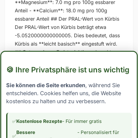
**Magnesium**: 7.0 mg pro 100g essbarer
Anteil - **Calcium**: 18.0 mg pro 100g
essbarer Anteil ## Der PRAL-Wert von Kürbis
Der PRAL-Wert von Kürbis beträgt etwa
-5.0520000000000005. Dies bedeutet, dass
Kürbis als **leicht basisch** eingestuft wird.
## Gut zu wissen Es ist wichtig zu beachten,
dass der PRAL-Wert nicht unumstritten sind
🍪 Ihre Privatsphäre ist uns wichtig
und dass die Ergebnisse stark variieren
können, je nachdem, welche spezifischen
Sie können die Seite erkunden
, während Sie
Werte für Nährstoffe in den Berechnungen
entscheiden. Cookies helfen uns, die Website
verwendet werden. Zudem kann auch die Art
kostenlos zu halten und zu verbessern.
und Weise, wie der Körper auf Lebensmittel
reagiert, von Person zu Person unterschiedlich
sein. Es ist daher am besten, sich auf eine
✅
Kostenlose Rezepte
- Für immer gratis
ausgewogene und abwechslungsreiche
Bessere
- Personalisiert für
Ernährung zu konzentrieren und nicht
✅