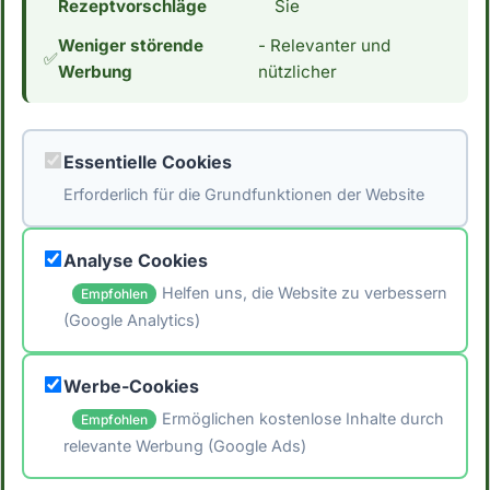
Rezeptvorschläge
Sie
ausschließlich auf diese Formeln zu verlassen.
Weniger störende
- Relevanter und
*Hinweis: Die Daten stammen aus der
✅
Werbung
nützlicher
[Schweizer Nährwertdatenbank]
(https://naehrwertdaten.ch/de/). Für eventuelle
Fehler wird keine Haftung übernommen. Ziehe
Essentielle Cookies
immer verschiedene Quellen heran und
Erforderlich für die Grundfunktionen der Website
konsultiere einen Arzt oder Ernährungsberater.
um individuelle Empfehlungen zu erhalten.*
Analyse Cookies
Helfen uns, die Website zu verbessern
Empfohlen
(Google Analytics)
🖨️ Artikel drucken
Werbe-Cookies
📤 Artikel teilen
Ermöglichen kostenlose Inhalte durch
Empfohlen
relevante Werbung (Google Ads)
← Zurück zum Blog