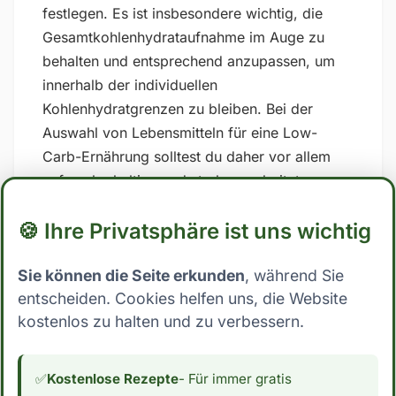
festlegen. Es ist insbesondere wichtig, die
Gesamtkohlenhydrataufnahme im Auge zu
behalten und entsprechend anzupassen, um
innerhalb der individuellen
Kohlenhydratgrenzen zu bleiben. Bei der
Auswahl von Lebensmitteln für eine Low-
Carb-Ernährung solltest du daher vor allem
auf zuckerhaltige und stark verarbeitete
Lebensmittel verzichten und stattdessen auf
🍪 Ihre Privatsphäre ist uns wichtig
Vollwertkost setzen, die reich an Nährstoffen
und Ballaststoffen ist. ## Low Carb Ernährung:
Sie können die Seite erkunden
, während Sie
Wo steht Gemüse Bouillon? Mit nur 0.4 Gramm
entscheiden. Cookies helfen uns, die Website
Kohlenhydrate pro 100g essbarer Anteil fällt
kostenlos zu halten und zu verbessern.
Gemüse Bouillon eindeutig in die Kategorie
Low Carb. Dies macht es zu einer sehr
interessanten Zutat für Menschen, die ihre
✅
Kostenlose Rezepte
- Für immer gratis
Kohlenhydrataufnahme reduzieren möchten.