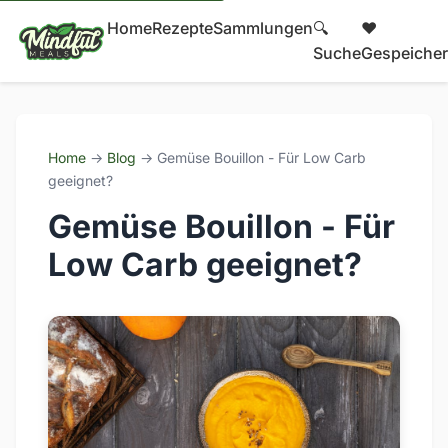
Home
Rezepte
Sammlungen
🔍
❤️
Suche
Gespeicher
Home
→
Blog
→ Gemüse Bouillon - Für Low Carb
geeignet?
Gemüse Bouillon - Für
Low Carb geeignet?