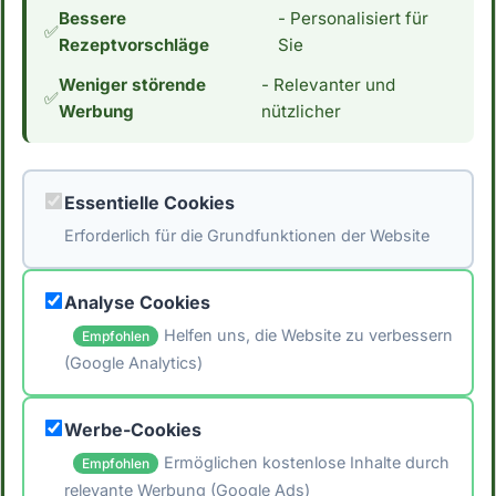
Bessere
- Personalisiert für
Wenn du an einer Low Carb Ernährung
✅
Rezeptvorschläge
Sie
interessiert bist, interessiert dich vielleicht
Weniger störende
- Relevanter und
auch der Kaloriengehalt. Mit 6 Kalorien pro
✅
Werbung
nützlicher
100g essbarer Anteil ist Gemüse Bouillon sehr
kalorienarm und kann bei einer
kalorienbewussten Ernährung hilfreich sein.
Essentielle Cookies
*Hinweis: Die Daten stammen aus der
Erforderlich für die Grundfunktionen der Website
[Schweizer Nährwertdatenbank]
(https://naehrwertdaten.ch/de/).*
Analyse Cookies
Helfen uns, die Website zu verbessern
Empfohlen
(Google Analytics)
🖨️ Artikel drucken
Werbe-Cookies
📤 Artikel teilen
Ermöglichen kostenlose Inhalte durch
Empfohlen
relevante Werbung (Google Ads)