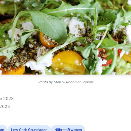
Photo by Meli Di Rocco on Pexels
uni 2023
i 2023
ate
Low Carb Grundlagen
Nährstoffwissen