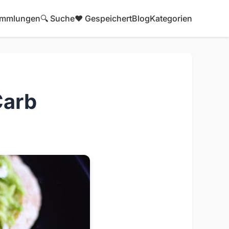
mmlungen
🔍 Suche
❤️ Gespeichert
Blog
Kategorien
Carb