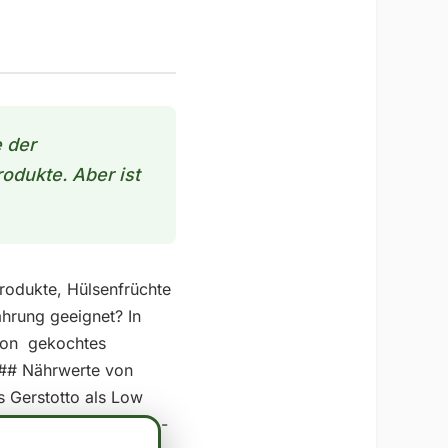
e der
odukte. Aber ist
produkte, Hülsenfrüchte
ährung geeignet? In
 von gekochtes
 ## Nährwerte von
s Gerstotto als Low
arer Anteil ansehen: -