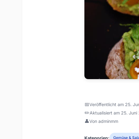
📅
Veröffentlicht am 25. J
✏️
Aktualisiert am 25. Jun
👤
Von adminmm
Kategorien:
Gemüse & Sal