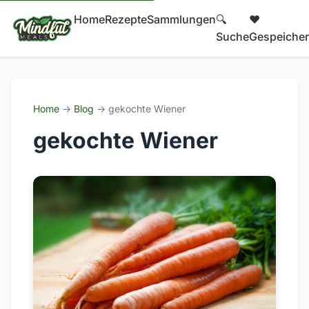
Home
Rezepte
Sammlungen
🔍
❤️
Suche
Gespeicher
Home
→
Blog
→ gekochte Wiener
gekochte Wiener