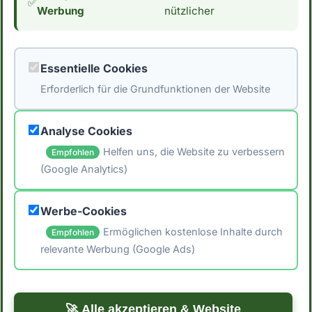
✅
Werbung
nützlicher
Nährwertdatenbank]
(https://naehrwertdaten.ch/de/). Für eventuelle
Fehler wird keine Haftung übernommen. Ziehe
Essentielle Cookies
immer verschiedene Quellen heran und
Erforderlich für die Grundfunktionen der Website
konsultiere einen Arzt oder Ernährungsberater.
um individuelle Empfehlungen zu erhalten.*
Analyse Cookies
Helfen uns, die Website zu verbessern
Empfohlen
(Google Analytics)
🖨️ Artikel drucken
Werbe-Cookies
📤 Artikel teilen
Ermöglichen kostenlose Inhalte durch
Empfohlen
relevante Werbung (Google Ads)
← Zurück zum Blog
Zu den Rezepten →
🚀 Alle akzeptieren & Website