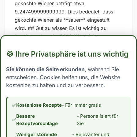
gekochte Wiener beträgt etwa
9.247499999999999. Dies bedeutet, dass
gekochte Wiener als **sauer** eingestuft
wird. ## Gut zu wissen Es ist wichtig zu
beachten, dass der PRAL-Wert nicht
unumstritten sind und dass die Ergebnisse
🍪 Ihre Privatsphäre ist uns wichtig
stark variieren können, je nachdem, welche
spezifischen Werte für Nährstoffe in den
Sie können die Seite erkunden
, während Sie
Berechnungen verwendet werden. Zudem
entscheiden. Cookies helfen uns, die Website
kann auch die Art und Weise, wie der Körper
kostenlos zu halten und zu verbessern.
auf Lebensmittel reagiert, von Person zu
Person unterschiedlich sein. Es ist daher am
besten, sich auf eine ausgewogene und
✅
Kostenlose Rezepte
- Für immer gratis
abwechslungsreiche Ernährung zu
Bessere
- Personalisiert für
konzentrieren und nicht ausschließlich auf
✅
Rezeptvorschläge
Sie
diese Formeln zu verlassen. *Hinweis: Die
Weniger störende
- Relevanter und
Daten stammen aus der [Schweizer