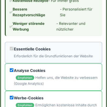
✅
Kostenlose Rezepte
- Für immer gratis
und abwechslungsreiche Ernährung zu
Bessere
- Personalisiert für
konzentrieren und nicht ausschließlich auf
✅
Rezeptvorschläge
Sie
diese Formeln zu verlassen. *Hinweis: Die
Weniger störende
- Relevanter und
Daten stammen aus der [Schweizer
✅
Werbung
nützlicher
Nährwertdatenbank]
(https://naehrwertdaten.ch/de/). Für eventuelle
Fehler wird keine Haftung übernommen. Ziehe
Essentielle Cookies
immer verschiedene Quellen heran und
Erforderlich für die Grundfunktionen der Website
konsultiere einen Arzt oder Ernährungsberater.
um individuelle Empfehlungen zu erhalten.*
Analyse Cookies
Helfen uns, die Website zu verbessern
Empfohlen
(Google Analytics)
🖨️ Artikel drucken
Werbe-Cookies
📤 Artikel teilen
Ermöglichen kostenlose Inhalte durch
Empfohlen