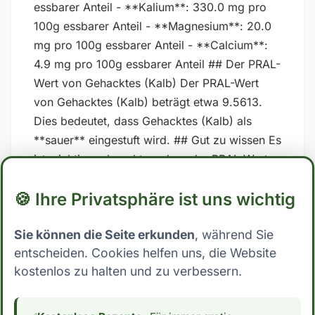
essbarer Anteil - **Kalium**: 330.0 mg pro
100g essbarer Anteil - **Magnesium**: 20.0
mg pro 100g essbarer Anteil - **Calcium**:
4.9 mg pro 100g essbarer Anteil ## Der PRAL-
Wert von Gehacktes (Kalb) Der PRAL-Wert
von Gehacktes (Kalb) beträgt etwa 9.5613.
Dies bedeutet, dass Gehacktes (Kalb) als
**sauer** eingestuft wird. ## Gut zu wissen Es
ist wichtig zu beachten, dass der PRAL-Wert
nicht unumstritten sind und dass die
🍪 Ihre Privatsphäre ist uns wichtig
Ergebnisse stark variieren können, je
nachdem, welche spezifischen Werte für
Sie können die Seite erkunden
, während Sie
Nährstoffe in den Berechnungen verwendet
entscheiden. Cookies helfen uns, die Website
werden. Zudem kann auch die Art und Weise,
kostenlos zu halten und zu verbessern.
wie der Körper auf Lebensmittel reagiert, von
Person zu Person unterschiedlich sein. Es ist
daher am besten, sich auf eine ausgewogene