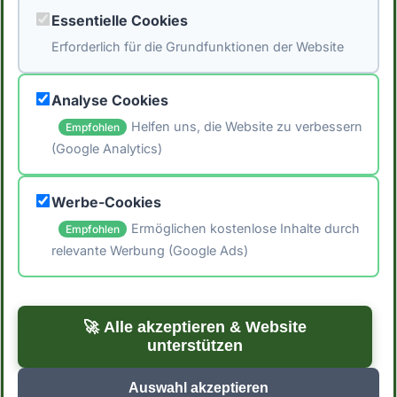
Fehler wird keine Haftung übernommen. Ziehe
Essentielle Cookies
immer verschiedene Quellen heran und
Erforderlich für die Grundfunktionen der Website
konsultiere einen Arzt oder Ernährungsberater.
um individuelle Empfehlungen zu erhalten.*
Analyse Cookies
Helfen uns, die Website zu verbessern
Empfohlen
(Google Analytics)
🖨️ Artikel drucken
Werbe-Cookies
📤 Artikel teilen
Ermöglichen kostenlose Inhalte durch
Empfohlen
relevante Werbung (Google Ads)
← Zurück zum Blog
Zu den Rezepten →
🚀 Alle akzeptieren & Website
unterstützen
Auswahl akzeptieren