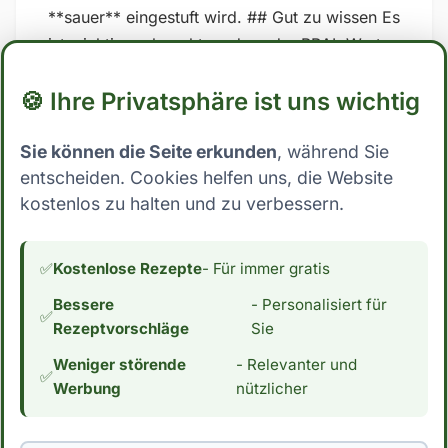
**sauer** eingestuft wird. ## Gut zu wissen Es
ist wichtig zu beachten, dass der PRAL-Wert
nicht unumstritten sind und dass die
🍪 Ihre Privatsphäre ist uns wichtig
Ergebnisse stark variieren können, je
nachdem, welche spezifischen Werte für
Sie können die Seite erkunden
, während Sie
Nährstoffe in den Berechnungen verwendet
entscheiden. Cookies helfen uns, die Website
werden. Zudem kann auch die Art und Weise,
kostenlos zu halten und zu verbessern.
wie der Körper auf Lebensmittel reagiert, von
Person zu Person unterschiedlich sein. Es ist
daher am besten, sich auf eine ausgewogene
✅
Kostenlose Rezepte
- Für immer gratis
und abwechslungsreiche Ernährung zu
Bessere
- Personalisiert für
konzentrieren und nicht ausschließlich auf
✅
Rezeptvorschläge
Sie
diese Formeln zu verlassen. *Hinweis: Die
Weniger störende
- Relevanter und
Daten stammen aus der [Schweizer
✅
Werbung
nützlicher
Nährwertdatenbank]
(https://naehrwertdaten.ch/de/). Für eventuelle