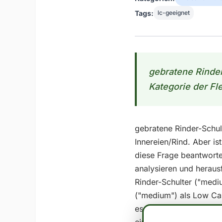
Tags:
lc-geeignet
gebratene Rinder
Kategorie der Fle
gebratene Rinder-Schult
Innereien/Rind. Aber i
diese Frage beantworte
analysieren und heraus
Rinder-Schulter ("medi
("medium") als Low Car
essbarer Anteil ansehen