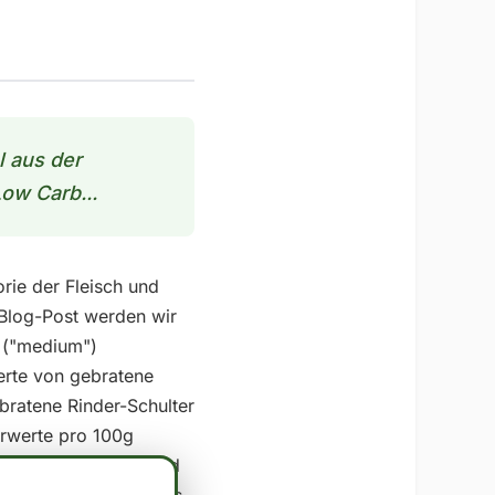
l aus der
Low Carb...
rie der Fleisch und
 Blog-Post werden wir
 ("medium")
erte von gebratene
bratene Rinder-Schulter
hrwerte pro 100g
 28.5 In der Regel wird