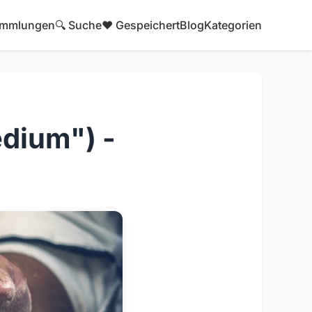
mmlungen
🔍 Suche
❤️ Gespeichert
Blog
Kategorien
dium") -