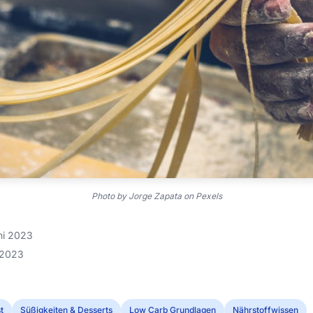
Photo by Jorge Zapata on Pexels
uni 2023
i 2023
t
Süßigkeiten & Desserts
Low Carb Grundlagen
Nährstoffwissen