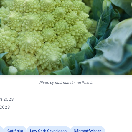
Photo by mali maeder on Pexels
uni 2023
i 2023
e
Getränke
Low Carb Grundlagen
Nährstoffwissen