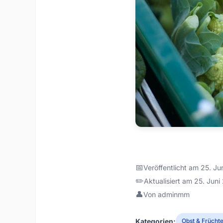
📅
Veröffentlicht am 25. J
✏️
Aktualisiert am 25. Jun
👤
Von adminmm
Kategorien:
Obst & Frücht