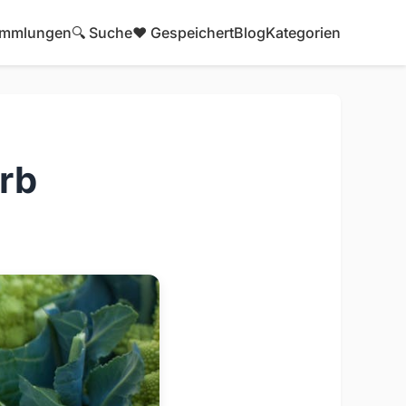
mmlungen
🔍 Suche
❤️ Gespeichert
Blog
Kategorien
arb