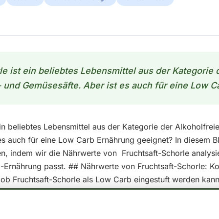
e ist ein beliebtes Lebensmittel aus der Kategorie 
 und Gemüsesäfte. Aber ist es auch für eine Low Ca
ein beliebtes Lebensmittel aus der Kategorie der Alkoholfre
es auch für eine Low Carb Ernährung geeignet? In diesem B
n, indem wir die Nährwerte von Fruchtsaft-Schorle analysi
-Ernährung passt. ## Nährwerte von Fruchtsaft-Schorle: Ko
 ob Fruchtsaft-Schorle als Low Carb eingestuft werden kann,
pro 100 ml ansehen: - Kalorien: 31 - Fett: 0.1 - Kohlenhydrat
nsmittel als Low Carb betrachtet, wenn es einen geringen A