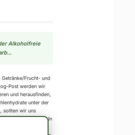
der Alkoholfreie
rb...
ie Getränke/Frucht- und
log-Post werden wir
eren und herausfinden,
hlenhydrate unter der
 sollten wir uns
e: 7.4 - Protein: 0.2 In
nteil an