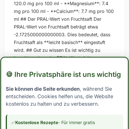
120.0 mg pro 100 ml - **Magnesium**: 7.4
mg pro 100 ml - **Calcium**: 7.7 mg pro 100
ml ## Der PRAL-Wert von Fruchtsaft Der
PRAL-Wert von Fruchtsaft beträgt etwa
-2.1725000000000003. Dies bedeutet, dass
Fruchtsaft als **leicht basisch** eingestuft
wird. ## Gut zu wissen Es ist wichtig zu
beachten, dass der PRAL-Wert nicht
unumstritten sind und dass die Ergebnisse
🍪 Ihre Privatsphäre ist uns wichtig
stark variieren können, je nachdem, welche
spezifischen Werte für Nährstoffe in den
Sie können die Seite erkunden
, während Sie
Berechnungen verwendet werden. Zudem
entscheiden. Cookies helfen uns, die Website
kann auch die Art und Weise, wie der Körper
kostenlos zu halten und zu verbessern.
auf Lebensmittel reagiert, von Person zu
Person unterschiedlich sein. Es ist daher am
besten, sich auf eine ausgewogene und
✅
Kostenlose Rezepte
- Für immer gratis
abwechslungsreiche Ernährung zu