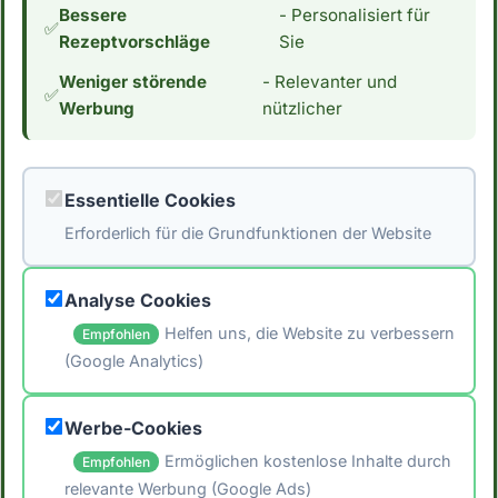
Bessere
- Personalisiert für
konzentrieren und nicht ausschließlich auf
✅
Rezeptvorschläge
Sie
diese Formeln zu verlassen. *Hinweis: Die
Weniger störende
- Relevanter und
Daten stammen aus der [Schweizer
✅
Werbung
nützlicher
Nährwertdatenbank]
(https://naehrwertdaten.ch/de/). Für eventuelle
Fehler wird keine Haftung übernommen. Ziehe
Essentielle Cookies
immer verschiedene Quellen heran und
Erforderlich für die Grundfunktionen der Website
konsultiere einen Arzt oder Ernährungsberater.
um individuelle Empfehlungen zu erhalten.*
Analyse Cookies
Helfen uns, die Website zu verbessern
Empfohlen
(Google Analytics)
🖨️ Artikel drucken
Werbe-Cookies
📤 Artikel teilen
Ermöglichen kostenlose Inhalte durch
Empfohlen
relevante Werbung (Google Ads)