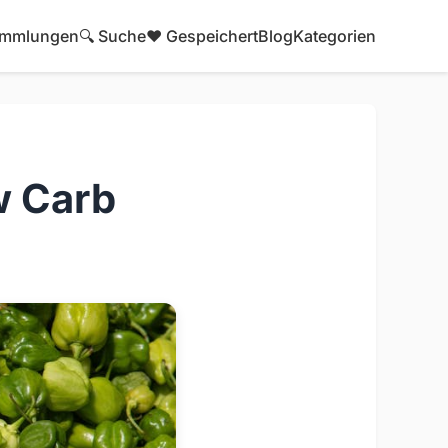
mmlungen
🔍 Suche
❤️ Gespeichert
Blog
Kategorien
w Carb