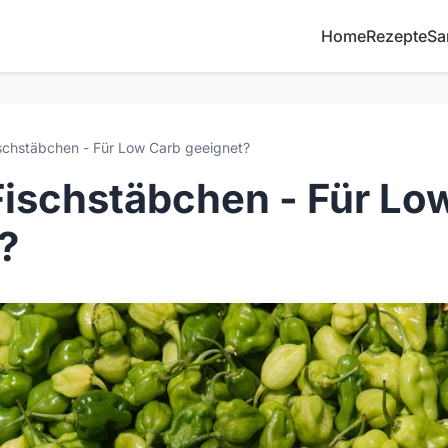
Home
Rezepte
Sa
ischstäbchen - Für Low Carb geeignet?
 Fischstäbchen - Für Lo
?