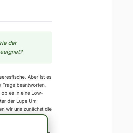
rie der
geeignet?
eeresfische. Aber ist es
e Frage beantworten,
 ob es in eine Low-
nter der Lupe Um
ten wir uns zunächst die
drate: 15.3 - Protein:
ingen Anteil an