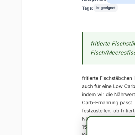
Tags:
lc-geeignet
fritierte Fischst
Fisch/Meeresfisc
fritierte Fischstäbchen
auch für eine Low Carb
indem wir die Nährwert
Carb-Ernährung passt. 
festzustellen, ob friti
Nährwerte pro 100g essb
15.5 In der Regel wird 