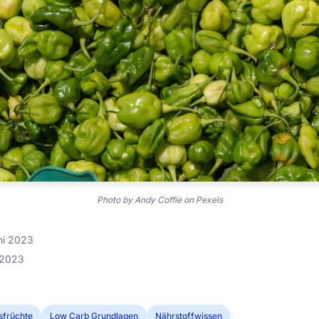
Photo by Andy Coffie on Pexels
uni 2023
i 2023
sfrüchte
Low Carb Grundlagen
Nährstoffwissen