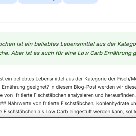
äbchen ist ein beliebtes Lebensmittel aus der Katego
he. Aber ist es auch für eine Low Carb Ernährung 
 ist ein beliebtes Lebensmittel aus der Kategorie der Fisch/M
 Ernährung geeignet? In diesem Blog-Post werden wir dies
e von fritierte Fischstäbchen analysieren und herausfinden,
## Nährwerte von fritierte Fischstäbchen: Kohlenhydrate u
erte Fischstäbchen als Low Carb eingestuft werden kann, soll
arer Anteil ansehen: - Kalorien: 230 - Fett: 11.7 - Kohlenhy
ein Lebensmittel als Low Carb betrachtet, wenn es einen ger