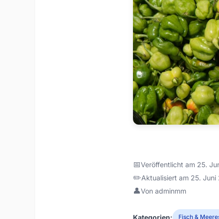
📅
Veröffentlicht am 25. J
✏️
Aktualisiert am 25. Jun
👤
Von adminmm
Kategorien:
Fisch & Meere