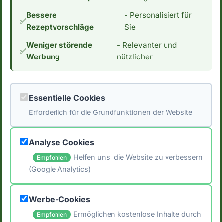
Zutat für Menschen, die ihre
Bessere
- Personalisiert für
Kohlenhydrataufnahme reduzieren möchten.
✅
Rezeptvorschläge
Sie
Wenn du an einer Low Carb Ernährung
Weniger störende
- Relevanter und
interessiert bist, interessiert dich vielleicht
✅
Werbung
nützlicher
auch der Kaloriengehalt. Mit 101 Kalorien pro
100g essbarer Anteil hat Felche einen
durchschnittlichen Kaloriengehalt. *Hinweis:
Essentielle Cookies
Die Daten stammen aus der [Schweizer
Erforderlich für die Grundfunktionen der Website
Nährwertdatenbank]
(https://naehrwertdaten.ch/de/).*
Analyse Cookies
Helfen uns, die Website zu verbessern
Empfohlen
(Google Analytics)
🖨️ Artikel drucken
Werbe-Cookies
📤 Artikel teilen
Ermöglichen kostenlose Inhalte durch
Empfohlen