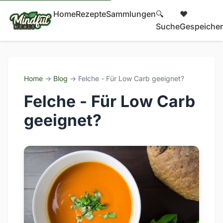
Home
Rezepte
Sammlungen
🔍
❤️
Suche
Gespeicher
Home
→
Blog
→ Felche - Für Low Carb geeignet?
Felche - Für Low Carb
geeignet?