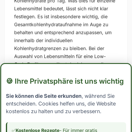
Kohlenhydrate pro Tag. Was dies für einzelne
Lebensmittel bedeutet, lässt sich nicht klar
festlegen. Es ist insbesondere wichtig, die
Gesamtkohlenhydrataufnahme im Auge zu
behalten und entsprechend anzupassen, um
innerhalb der individuellen
Kohlenhydratgrenzen zu bleiben. Bei der
Auswahl von Lebensmitteln für eine Low-
Carb-Ernährung solltest du daher vor allem
auf zuckerhaltige und stark verarbeitete
🍪 Ihre Privatsphäre ist uns wichtig
Lebensmittel verzichten und stattdessen auf
Vollwertkost setzen, die reich an Nährstoffen
Sie können die Seite erkunden
, während Sie
und Ballaststoffen ist. ## Low Carb Ernährung:
entscheiden. Cookies helfen uns, die Website
Wo steht Felche? Mit nur 0.0 Gramm
kostenlos zu halten und zu verbessern.
Kohlenhydrate pro 100g essbarer Anteil fällt
Felche eindeutig in die Kategorie Low Carb.
Dies macht es zu einer sehr interessanten
✅
Kostenlose Rezepte
- Für immer gratis