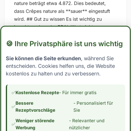
nature beträgt etwa 4.872. Dies bedeutet,
dass Crêpes nature als **sauer** eingestuft
wird. ## Gut zu wissen Es ist wichtig zu
beachten, dass der PRAL-Wert nicht
unumstritten sind und dass die Ergebnisse
🍪 Ihre Privatsphäre ist uns wichtig
stark variieren können, je nachdem, welche
spezifischen Werte für Nährstoffe in den
Sie können die Seite erkunden
, während Sie
Berechnungen verwendet werden. Zudem
entscheiden. Cookies helfen uns, die Website
kann auch die Art und Weise, wie der Körper
kostenlos zu halten und zu verbessern.
auf Lebensmittel reagiert, von Person zu
Person unterschiedlich sein. Es ist daher am
besten, sich auf eine ausgewogene und
✅
Kostenlose Rezepte
- Für immer gratis
abwechslungsreiche Ernährung zu
Bessere
- Personalisiert für
konzentrieren und nicht ausschließlich auf
✅
Rezeptvorschläge
Sie
diese Formeln zu verlassen. *Hinweis: Die
Weniger störende
- Relevanter und
Daten stammen aus der [Schweizer
✅
Werbung
nützlicher
Nährwertdatenbank]