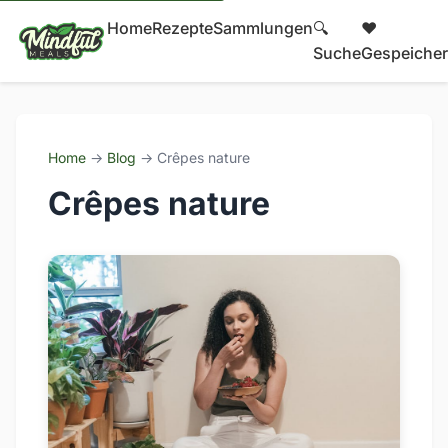
Home
Rezepte
Sammlungen
🔍
❤️
Suche
Gespeicher
Home
→
Blog
→ Crêpes nature
Crêpes nature