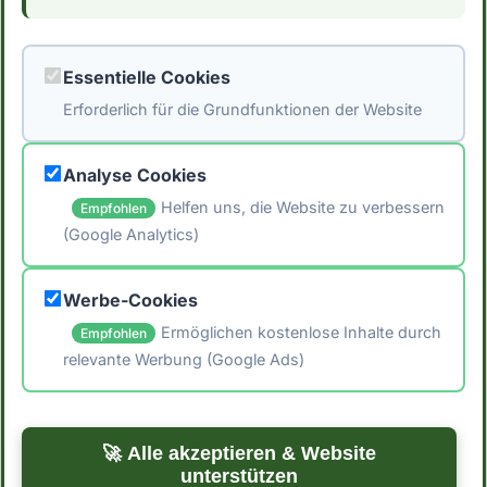
(https://naehrwertdaten.ch/de/). Für eventuelle
Fehler wird keine Haftung übernommen. Ziehe
Essentielle Cookies
immer verschiedene Quellen heran und
Erforderlich für die Grundfunktionen der Website
konsultiere einen Arzt oder Ernährungsberater.
um individuelle Empfehlungen zu erhalten.*
Analyse Cookies
Helfen uns, die Website zu verbessern
Empfohlen
(Google Analytics)
🖨️ Artikel drucken
Werbe-Cookies
📤 Artikel teilen
Ermöglichen kostenlose Inhalte durch
Empfohlen
relevante Werbung (Google Ads)
← Zurück zum Blog
Zu den Rezepten →
🚀 Alle akzeptieren & Website
unterstützen