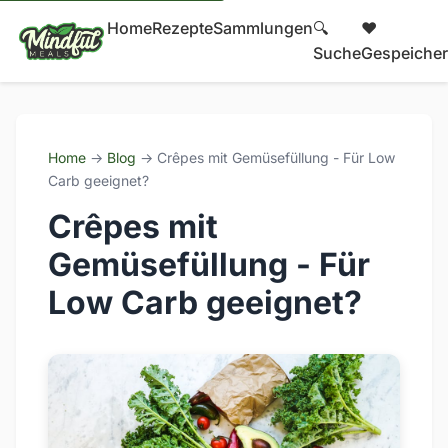
Home
Rezepte
Sammlungen
🔍
❤️
Suche
Gespeicher
Home
→
Blog
→ Crêpes mit Gemüsefüllung - Für Low
Carb geeignet?
Crêpes mit
Gemüsefüllung - Für
Low Carb geeignet?