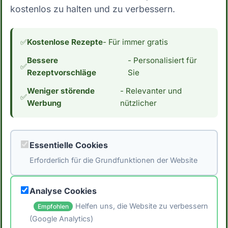
kostenlos zu halten und zu verbessern.
Gramm Kohlenhydrate pro 100g essbarer
Anteil fällt Crêpes mit Gemüsefüllung
eindeutig nicht in die Kategorie Low Carb.
✅
Kostenlose Rezepte
- Für immer gratis
Dies schließt die Zutat für Menschen, die ihre
Bessere
- Personalisiert für
Kohlenhydrataufnahme reduzieren möchten,
✅
Rezeptvorschläge
Sie
aus. Wenn du an einer Low Carb Ernährung
Weniger störende
- Relevanter und
interessiert bist, interessiert dich vielleicht
✅
Werbung
nützlicher
auch der Kaloriengehalt. Mit 165 Kalorien pro
100g essbarer Anteil hat Crêpes mit
Gemüsefüllung einen durchschnittlichen
Essentielle Cookies
Kaloriengehalt. *Hinweis: Die Daten stammen
Erforderlich für die Grundfunktionen der Website
aus der [Schweizer Nährwertdatenbank]
(https://naehrwertdaten.ch/de/).*
Analyse Cookies
Helfen uns, die Website zu verbessern
Empfohlen
(Google Analytics)