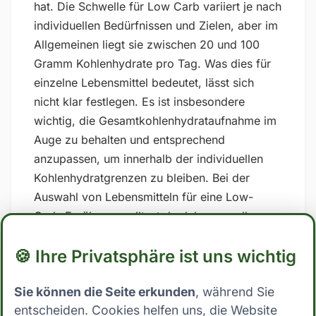
hat. Die Schwelle für Low Carb variiert je nach
individuellen Bedürfnissen und Zielen, aber im
Allgemeinen liegt sie zwischen 20 und 100
Gramm Kohlenhydrate pro Tag. Was dies für
einzelne Lebensmittel bedeutet, lässt sich
nicht klar festlegen. Es ist insbesondere
wichtig, die Gesamtkohlenhydrataufnahme im
Auge zu behalten und entsprechend
anzupassen, um innerhalb der individuellen
Kohlenhydratgrenzen zu bleiben. Bei der
Auswahl von Lebensmitteln für eine Low-
Carb-Ernährung solltest du daher vor allem
auf zuckerhaltige und stark verarbeitete
🍪 Ihre Privatsphäre ist uns wichtig
Lebensmittel verzichten und stattdessen auf
Vollwertkost setzen, die reich an Nährstoffen
Sie können die Seite erkunden
, während Sie
und Ballaststoffen ist. ## Low Carb Ernährung:
entscheiden. Cookies helfen uns, die Website
Wo steht Crêpes mit Gemüsefüllung? Mit 13.6