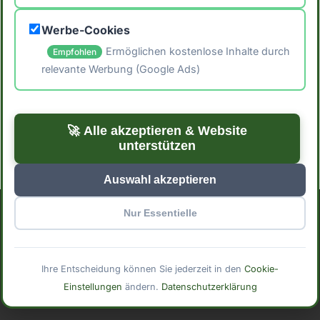
🖨️ Artikel drucken
Werbe-Cookies
📤 Artikel teilen
Ermöglichen kostenlose Inhalte durch
Empfohlen
relevante Werbung (Google Ads)
← Zurück zum Blog
Zu den Rezepten →
🚀 Alle akzeptieren & Website
unterstützen
Auswahl akzeptieren
Nur Essentielle
Impressum
Datenschutzerklärung
Cookie-Einstellungen
© 2025 Mindful Meals. Mit
erstellt für bewusste
Ihre Entscheidung können Sie jederzeit in den
Cookie-
Ernährung.
Einstellungen
ändern.
Datenschutzerklärung