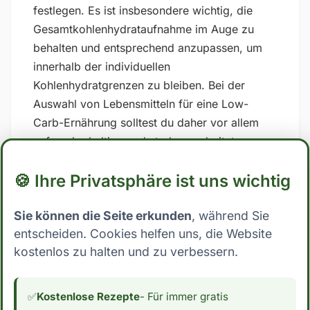
festlegen. Es ist insbesondere wichtig, die
Gesamtkohlenhydrataufnahme im Auge zu
behalten und entsprechend anzupassen, um
innerhalb der individuellen
Kohlenhydratgrenzen zu bleiben. Bei der
Auswahl von Lebensmitteln für eine Low-
Carb-Ernährung solltest du daher vor allem
auf zuckerhaltige und stark verarbeitete
Lebensmittel verzichten und stattdessen auf
🍪 Ihre Privatsphäre ist uns wichtig
Vollwertkost setzen, die reich an Nährstoffen
und Ballaststoffen ist. ## Low Carb Ernährung:
Sie können die Seite erkunden
, während Sie
Wo steht Brunnenkresse? Mit nur 0.3 Gramm
entscheiden. Cookies helfen uns, die Website
Kohlenhydrate pro 100g essbarer Anteil fällt
kostenlos zu halten und zu verbessern.
Brunnenkresse eindeutig in die Kategorie Low
Carb. Dies macht es zu einer sehr
interessanten Zutat für Menschen, die ihre
✅
Kostenlose Rezepte
- Für immer gratis
Kohlenhydrataufnahme reduzieren möchten.