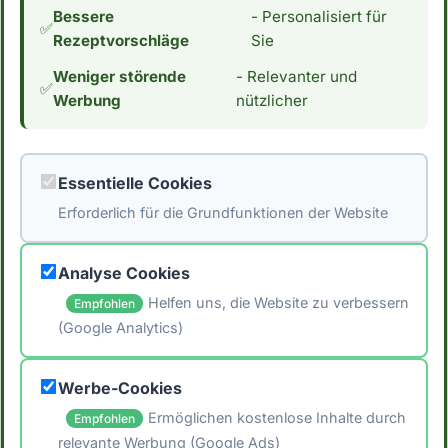
Bessere
- Personalisiert für
Wenn du an einer Low Carb Ernährung
✅
Rezeptvorschläge
Sie
interessiert bist, interessiert dich vielleicht
Weniger störende
- Relevanter und
auch der Kaloriengehalt. Mit 17 Kalorien pro
✅
Werbung
nützlicher
100g essbarer Anteil ist Brunnenkresse sehr
kalorienarm und kann bei einer
kalorienbewussten Ernährung hilfreich sein.
Essentielle Cookies
*Hinweis: Die Daten stammen aus der
Erforderlich für die Grundfunktionen der Website
[Schweizer Nährwertdatenbank]
(https://naehrwertdaten.ch/de/).*
Analyse Cookies
Helfen uns, die Website zu verbessern
Empfohlen
(Google Analytics)
🖨️ Artikel drucken
Werbe-Cookies
📤 Artikel teilen
Ermöglichen kostenlose Inhalte durch
Empfohlen
relevante Werbung (Google Ads)