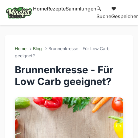
Home
Rezepte
Sammlungen
🔍
❤️
Suche
Gespeicher
Home
→
Blog
→ Brunnenkresse - Für Low Carb
geeignet?
Brunnenkresse - Für
Low Carb geeignet?