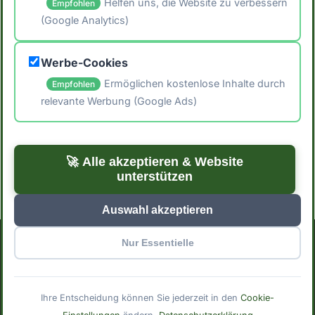
Helfen uns, die Website zu verbessern
Empfohlen
(Google Analytics)
🖨️ Artikel drucken
Werbe-Cookies
📤 Artikel teilen
Ermöglichen kostenlose Inhalte durch
Empfohlen
relevante Werbung (Google Ads)
← Zurück zum Blog
Zu den Rezepten →
🚀 Alle akzeptieren & Website
unterstützen
Auswahl akzeptieren
Nur Essentielle
Impressum
Datenschutzerklärung
Cookie-Einstellungen
© 2025 Mindful Meals. Mit
erstellt für bewusste
Ihre Entscheidung können Sie jederzeit in den
Cookie-
Ernährung.