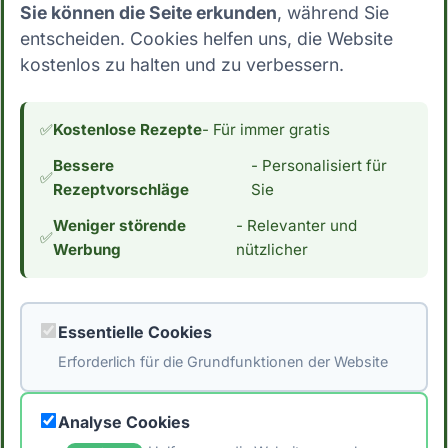
Sie können die Seite erkunden
, während Sie
Berechnungen verwendet werden. Zudem
entscheiden. Cookies helfen uns, die Website
kann auch die Art und Weise, wie der Körper
kostenlos zu halten und zu verbessern.
auf Lebensmittel reagiert, von Person zu
Person unterschiedlich sein. Es ist daher am
besten, sich auf eine ausgewogene und
✅
Kostenlose Rezepte
- Für immer gratis
abwechslungsreiche Ernährung zu
Bessere
- Personalisiert für
konzentrieren und nicht ausschließlich auf
✅
Rezeptvorschläge
Sie
diese Formeln zu verlassen. *Hinweis: Die
Weniger störende
- Relevanter und
Daten stammen aus der [Schweizer
✅
Werbung
nützlicher
Nährwertdatenbank]
(https://naehrwertdaten.ch/de/). Für eventuelle
Fehler wird keine Haftung übernommen. Ziehe
Essentielle Cookies
immer verschiedene Quellen heran und
Erforderlich für die Grundfunktionen der Website
konsultiere einen Arzt oder Ernährungsberater.
um individuelle Empfehlungen zu erhalten.*
Analyse Cookies