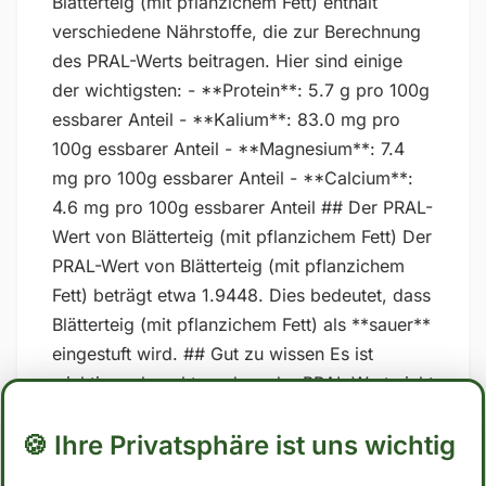
Blätterteig (mit pflanzichem Fett) enthält
verschiedene Nährstoffe, die zur Berechnung
des PRAL-Werts beitragen. Hier sind einige
der wichtigsten: - **Protein**: 5.7 g pro 100g
essbarer Anteil - **Kalium**: 83.0 mg pro
100g essbarer Anteil - **Magnesium**: 7.4
mg pro 100g essbarer Anteil - **Calcium**:
4.6 mg pro 100g essbarer Anteil ## Der PRAL-
Wert von Blätterteig (mit pflanzichem Fett) Der
PRAL-Wert von Blätterteig (mit pflanzichem
Fett) beträgt etwa 1.9448. Dies bedeutet, dass
Blätterteig (mit pflanzichem Fett) als **sauer**
eingestuft wird. ## Gut zu wissen Es ist
wichtig zu beachten, dass der PRAL-Wert nicht
unumstritten sind und dass die Ergebnisse
🍪 Ihre Privatsphäre ist uns wichtig
stark variieren können, je nachdem, welche
spezifischen Werte für Nährstoffe in den