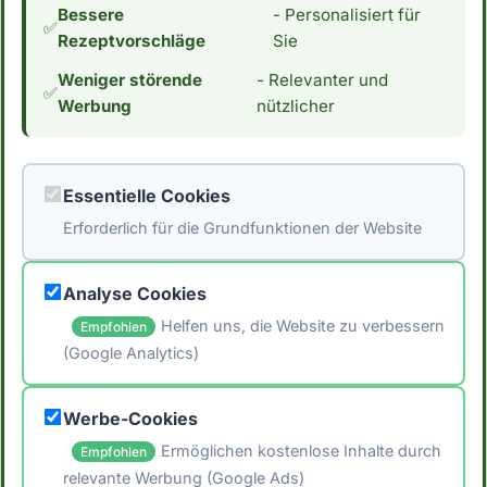
Bessere
- Personalisiert für
konzentrieren und nicht ausschließlich auf
✅
Rezeptvorschläge
Sie
diese Formeln zu verlassen. *Hinweis: Die
Weniger störende
- Relevanter und
Daten stammen aus der [Schweizer
✅
Werbung
nützlicher
Nährwertdatenbank]
(https://naehrwertdaten.ch/de/). Für eventuelle
Fehler wird keine Haftung übernommen. Ziehe
Essentielle Cookies
immer verschiedene Quellen heran und
Erforderlich für die Grundfunktionen der Website
konsultiere einen Arzt oder Ernährungsberater.
um individuelle Empfehlungen zu erhalten.*
Analyse Cookies
Helfen uns, die Website zu verbessern
Empfohlen
(Google Analytics)
🖨️ Artikel drucken
Werbe-Cookies
📤 Artikel teilen
Ermöglichen kostenlose Inhalte durch
Empfohlen
relevante Werbung (Google Ads)