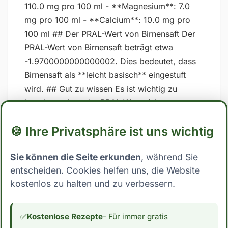
110.0 mg pro 100 ml - **Magnesium**: 7.0
mg pro 100 ml - **Calcium**: 10.0 mg pro
100 ml ## Der PRAL-Wert von Birnensaft Der
PRAL-Wert von Birnensaft beträgt etwa
-1.9700000000000002. Dies bedeutet, dass
Birnensaft als **leicht basisch** eingestuft
wird. ## Gut zu wissen Es ist wichtig zu
beachten, dass der PRAL-Wert nicht
unumstritten sind und dass die Ergebnisse
🍪 Ihre Privatsphäre ist uns wichtig
stark variieren können, je nachdem, welche
spezifischen Werte für Nährstoffe in den
Sie können die Seite erkunden
, während Sie
Berechnungen verwendet werden. Zudem
entscheiden. Cookies helfen uns, die Website
kann auch die Art und Weise, wie der Körper
kostenlos zu halten und zu verbessern.
auf Lebensmittel reagiert, von Person zu
Person unterschiedlich sein. Es ist daher am
besten, sich auf eine ausgewogene und
✅
Kostenlose Rezepte
- Für immer gratis
abwechslungsreiche Ernährung zu