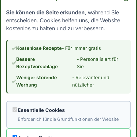
Kefir, Kombucha, Buttermilch und fermentierte
Sie können die Seite erkunden
, während Sie
Gemüsesäfte sind hervorragende Getränke zur
entscheiden. Cookies helfen uns, die Website
Unterstützung der Darmflora. Sie enthalten
kostenlos zu halten und zu verbessern.
lebende Bakterienkulturen, die das Wachstum
nützlicher Mikroben fördern und die
✅
Kostenlose Rezepte
- Für immer gratis
Verdauung anregen.
Bessere
- Personalisiert für
✅
Wie oft sollte ich probiotische
Rezeptvorschläge
Sie
Lebensmittel konsumieren?
Weniger störende
- Relevanter und
✅
Werbung
nützlicher
Es wird empfohlen, regelmäßig probiotische
Lebensmittel, wie Joghurt und Kefir,
einzuführen, mindestens mehrmals pro
Essentielle Cookies
Woche. Dies hilft, die Mikrobiota im
Erforderlich für die Grundfunktionen der Website
Gleichgewicht zu halten und das Immunsystem
zu stärken.