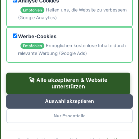
Analyse Cookies
Helfen uns, die Website zu verbessern
Empfohlen
(Google Analytics)
🖨️ Artikel drucken
Werbe-Cookies
📤 Artikel teilen
Ermöglichen kostenlose Inhalte durch
Empfohlen
relevante Werbung (Google Ads)
← Zurück zum Blog
Zu den Rezepten →
🚀 Alle akzeptieren & Website
unterstützen
Auswahl akzeptieren
Nur Essentielle
Impressum
Datenschutzerklärung
Cookie-Einstellungen
© 2025 Mindful Meals. Mit
erstellt für bewusste