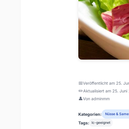
📅
Veröffentlicht am 25. J
✏️
Aktualisiert am 25. Jun
👤
Von adminmm
Kategorien:
Nüsse & Same
Tags:
lc-geeignet