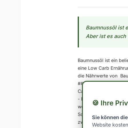
Baumnussöl ist e
Aber ist es auch
Baumnussöl ist ein beli
eine Low Carb Ernährun
die Nährwerte von Bau
## Nährwerte von Baum
Carb eingestuft werden
- Fett: 90.0 - Kohlenhy
🍪 Ihre Pri
wenn es einen geringen
Schwelle für Low Carb v
Sie können die
zwischen 20 und 100 Gr
Website kosten