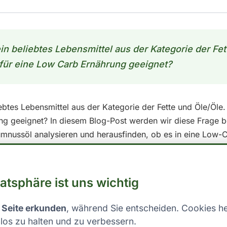
in beliebtes Lebensmittel aus der Kategorie der Fet
 für eine Low Carb Ernährung geeignet?
ebtes Lebensmittel aus der Kategorie der Fette und Öle/Öle. 
g geeignet? In diesem Blog-Post werden wir diese Frage b
mnussöl analysieren und herausfinden, ob es in eine Low-
nussöl: Kohlenhydrate unter der Lupe Um festzustellen, o
 kann, sollten wir uns zunächst die Nährwerte pro 100 ml an
drate: 0.0 - Protein: 0.0 In der Regel wird ein Lebensmittel 
vatsphäre ist uns wichtig
 Anteil an Kohlenhydraten im Verhältnis zu den anderen Mak
ariiert je nach individuellen Bedürfnissen und Zielen, aber 
 Seite erkunden
, während Sie entscheiden. Cookies he
amm Kohlenhydrate pro Tag. Was dies für einzelne Lebensm
los zu halten und zu verbessern.