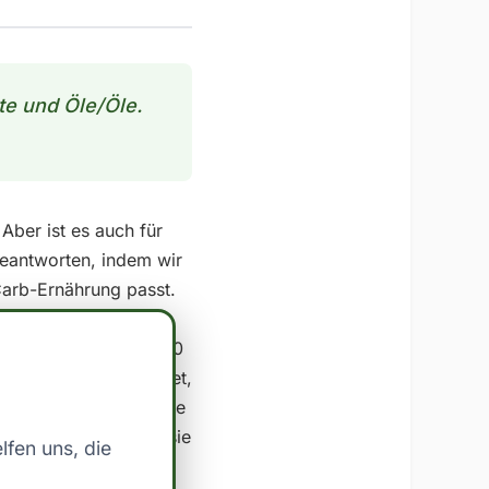
te und Öle/Öle.
Aber ist es auch für
eantworten, indem wir
Carb-Ernährung passt.
b Baumnussöl als Low
sehen: - Kalorien: 810
als Low Carb betrachtet,
ronährstoffen hat. Die
im Allgemeinen liegt sie
lfen uns, die
ittel bedeutet, lässt