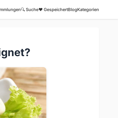
mmlungen
🔍 Suche
❤️ Gespeichert
Blog
Kategorien
ignet?