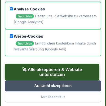
Granola garniert werden.
Analyse Cookies
Helfen uns, die Website zu verbessern
Empfohlen
(Google Analytics)
🖨️ Artikel drucken
Werbe-Cookies
📤 Artikel teilen
Ermöglichen kostenlose Inhalte durch
Empfohlen
relevante Werbung (Google Ads)
← Zurück zum Blog
Zu den Rezepten →
🚀 Alle akzeptieren & Website
unterstützen
Auswahl akzeptieren
Nur Essentielle
Impressum
Datenschutzerklärung
Cookie-Einstellungen