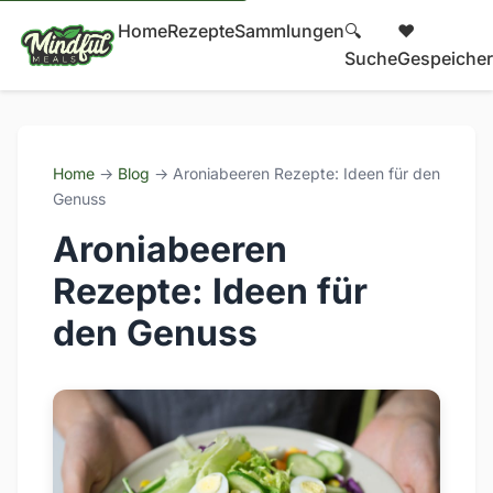
Home
Rezepte
Sammlungen
🔍
❤️
Suche
Gespeicher
Home
→
Blog
→ Aroniabeeren Rezepte: Ideen für den
Genuss
Aroniabeeren
Rezepte: Ideen für
den Genuss