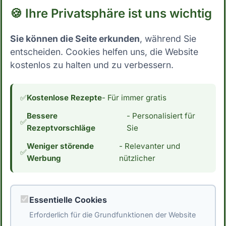
🍪 Ihre Privatsphäre ist uns wichtig
Aroniabeeren - 2 EL Honig - 2 EL Kokosöl Die
Haferflocken und Nüsse werden mit dem
Sie können die Seite erkunden
, während Sie
Kokosöl und Honig vermischt und auf einem
entscheiden. Cookies helfen uns, die Website
Backblech verteilt. Das Granola wird bei
kostenlos zu halten und zu verbessern.
180°C für ca. 15 Minuten im Ofen gebacken.
Nach dem Abkühlen werden die Aroniabeeren
hinzugefügt. ### Aroniabeeren-Smoothie-
✅
Kostenlose Rezepte
- Für immer gratis
Bowl Eine erfrischende Smoothie-Bowl mit
Bessere
- Personalisiert für
Aroniabeeren und anderen Früchten. ####
✅
Rezeptvorschläge
Sie
Zutaten: - 100 g Aroniabeeren - 1 Banane -
Weniger störende
- Relevanter und
100 g gefrorene Beeren (z.B. Himbeeren,
✅
Werbung
nützlicher
Blaubeeren) - 150 ml Mandelmilch - 1 EL
Chiasamen Alle Zutaten werden in einem
Mixer püriert, bis eine cremige Konsistenz
Essentielle Cookies
entsteht. Die Smoothie-Bowl kann mit
Erforderlich für die Grundfunktionen der Website
Toppings wie frischen Früchten, Nüssen oder